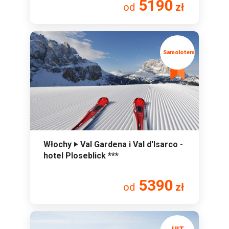
5190
od
zł
Włochy ‣ Val Gardena i Val d'Isarco -
hotel Ploseblick ***
5390
od
zł