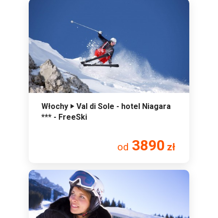
Włochy ‣ Val di Sole - hotel Niagara
*** - FreeSki
3890
od
zł