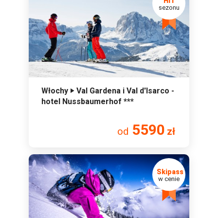
Włochy ‣ Val Gardena i Val d'Isarco -
hotel Nussbaumerhof ***
5590
od
zł