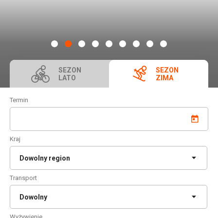
1
2
3
4
5
6
7
8
9
SEZON
SEZON
LATO
ZIMA
Termin
Kraj
Transport
Wyżywienie