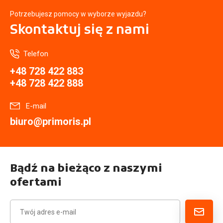
Potrzebujesz pomocy w wyborze wyjazdu?
Skontaktuj się
z nami
Telefon
+48 728 422 883
+48 728 422 888
E-mail
biuro@primoris.pl
Bądź na bieżąco z naszymi
ofertami