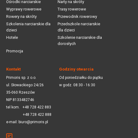
Ośrodki narciarskie
Narty na skróty
Wyprawy rowerowe
Trasy rowerowe
Rowery na skróty
Przewodnik rowerowy
Szkolenia narciarskie dla
Przedszkole narciarskie
dzieci
dla dzieci
Hotele
Szkolenie narciarskie dla
dorosłych
Promocja
Kontakt
Godziny otwarcia
Primoris sp. z o.o.
Od poniedziałku do piątku
ul. Słowackiego 24/26
w godz. 08:30 - 16:30
35-060 Rzeszów
NIP 8133482746
tel kom.
+48 728 422 883
+48 728 422 888
e-mail:
biuro@primoris.pl