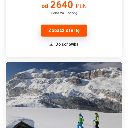
2640
od
PLN
Cena za 1 osobę
Zobacz ofertę
Do schowka