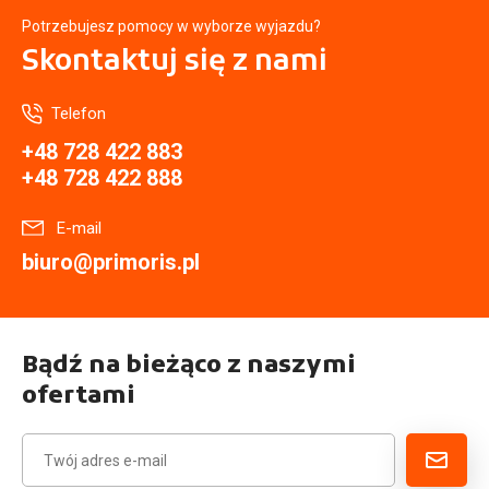
Potrzebujesz pomocy w wyborze wyjazdu?
Skontaktuj się
z nami
Telefon
+48 728 422 883
+48 728 422 888
E-mail
biuro@primoris.pl
Bądź na bieżąco z naszymi
ofertami