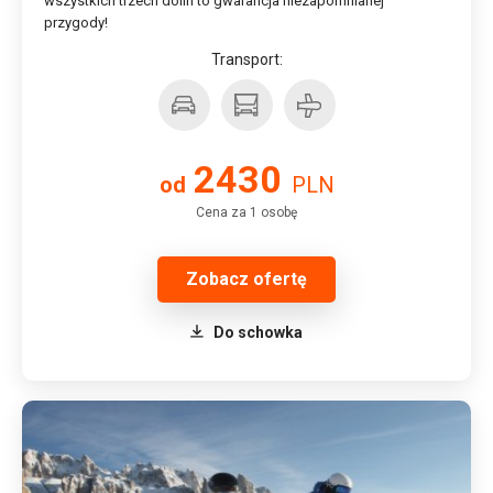
wszystkich trzech dolin to gwarancja niezapomnianej
przygody!
Transport:
2430
od
PLN
Cena za 1 osobę
Zobacz ofertę
Do schowka