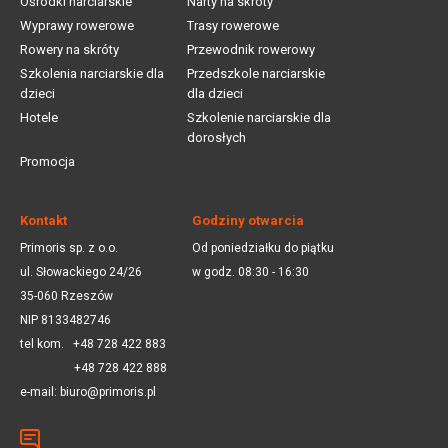
Ośrodki narciarskie
Narty na skróty
Wyprawy rowerowe
Trasy rowerowe
Rowery na skróty
Przewodnik rowerowy
Szkolenia narciarskie dla
Przedszkole narciarskie
dzieci
dla dzieci
Hotele
Szkolenie narciarskie dla
dorosłych
Promocja
Kontakt
Godziny otwarcia
Primoris sp. z o.o.
Od poniedziałku do piątku
ul. Słowackiego 24/26
w godz. 08:30 - 16:30
35-060 Rzeszów
NIP 8133482746
tel kom.
+48 728 422 883
+48 728 422 888
e-mail:
biuro@primoris.pl