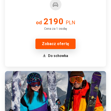
2190
od
PLN
Cena za 1 osobę
Zobacz ofertę
Do schowka