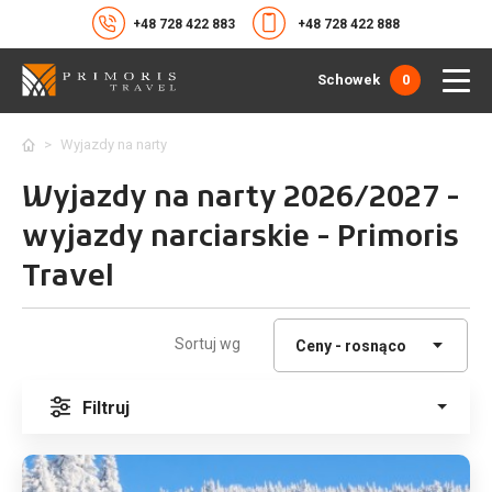
+48 728 422 883
+48 728 422 888
Schowek
0
>
Wyjazdy na narty
Wyjazdy na narty 2026/2027 -
wyjazdy narciarskie - Primoris
Travel
Sortuj wg
Filtruj