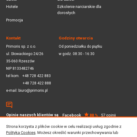
Hotele
Szkolenie narciarskie dla
dorosłych
Promocja
Kontakt
Godziny otwarcia
Primoris sp. z o.o.
Od poniedziałku do piątku
ul. Słowackiego 24/26
w godz. 08:30 - 16:30
35-060 Rzeszów
NIP 8133482746
tel kom.
+48 728 422 883
+48 728 422 888
e-mail:
biuro@primoris.pl
Opinie naszych klientów są
Facebook
88 %
57 opinii
dla nas ważne
Google
4.5
59 opinii
Strona korzysta z plików cookie w celu realizacji usług zgodnie z
Polityką Cookies
. Możesz określić warunki przechowywania lub