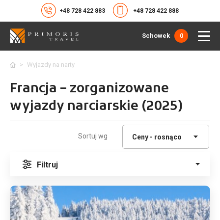
+48 728 422 883
+48 728 422 888
Schowek
0
>
Wyjazdy na narty
Francja – zorganizowane
wyjazdy narciarskie (2025)
Sortuj wg
Filtruj