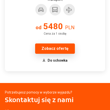
5480
od
PLN
Cena za 1 osobę
Zobacz ofertę
Do schowka
Potrzebujesz pomocy w wyborze wyjazdu?
Skontaktuj się
z nami