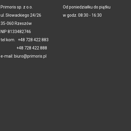
Primoris sp. z o.o.
Od poniedziałku do piątku
ul. Słowackiego 24/26
w godz. 08:30 - 16:30
35-060 Rzeszów
NIP 8133482746
tel kom.
+48 728 422 883
+48 728 422 888
e-mail:
biuro@primoris.pl