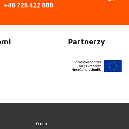
+48 728 422 888
ami
Partnerzy
O nas