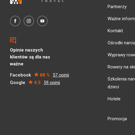
Partnerzy
Ważne inform
Kontakt
Ośrodki narci
Opinie naszych
Wyprawy row
klientów są dla nas
ważne
Rowery na sk
Facebook
88 %
57 opinii
Szkolenia narc
Google
4.5
59 opinii
dzieci
Hotele
Promocja