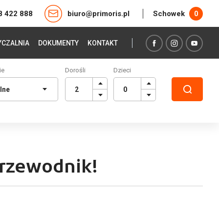
8 422 888
biuro@primoris.pl
Schowek
0
CZALNIA
DOKUMENTY
KONTAKT
ie
Dorośli
Dzieci
 przewodnik!