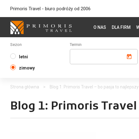
Primoris Travel - biuro podróży od 2006
O NAS
DLA FIRM
W
Sezon
Termin
letni
zimowy
Strona główna
>
Blog 1: Primoris Travel – bo pasja to najlepsz
Blog 1: Primoris Travel