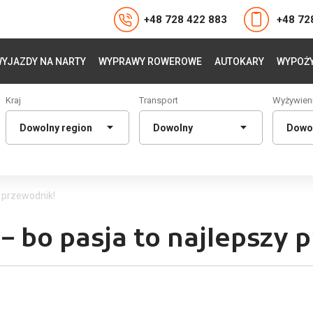
+48 728 422 883
+48 72
YJAZDY NA NARTY
WYPRAWY ROWEROWE
AUTOKARY
WYPOŻY
Kraj
Transport
Wyżywien
y przewodnik!
 – bo pasja to najlepszy