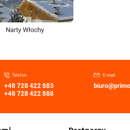
Telefon
E-mail
+48 728 422 883
biuro@primor
+48 728 422 888