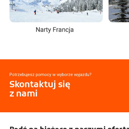
Potrzebujesz pomocy w wyborze wyjazdu?
Skontaktuj się
z nami