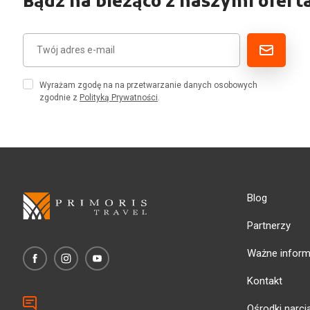
Bądź na bieżąco z naszymi ofert
Wyrażam zgodę na na przetwarzanie danych osobowych
zgodnie z
Polityką Prywatności
.
Blog
Partnerzy
Ważne inform
Kontakt
Ośrodki narci