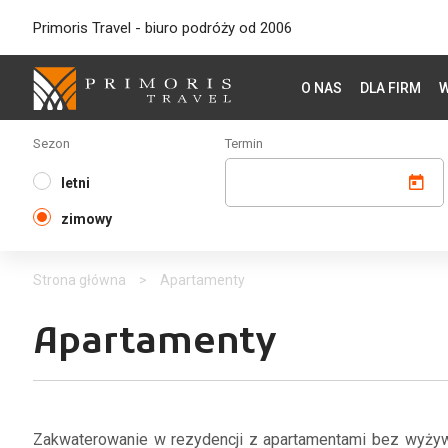
Primoris Travel - biuro podróży od 2006
O NAS
DLA FIRM
W
Sezon
Termin
letni
zimowy
Strona główna
>
Apartamenty
Apartamenty
Zakwaterowanie w rezydencji z apartamentami bez wyżywi