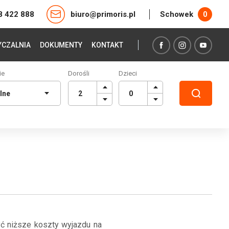
8 422 888
biuro@primoris.pl
Schowek
0
CZALNIA
DOKUMENTY
KONTAKT
ie
Dorośli
Dzieci
yć niższe koszty wyjazdu na