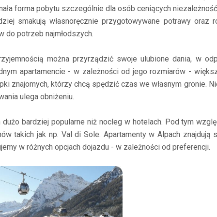
nała forma pobytu szczególnie dla osób ceniących niezależnoś
dziej smakują własnoręcznie przygotowywane potrawy oraz r
ów do potrzeb najmłodszych.
yjemnością można przyrządzić swoje ulubione dania, w odpo
nym apartamencie - w zależności od jego rozmiarów - większe
rupki znajomych, którzy chcą spędzić czas we własnym gronie. 
ania ulega obniżeniu.
h dużo bardziej popularne niż nocleg w hotelach. Pod tym wzgl
ów takich jak np. Val di Sole. Apartamenty w Alpach znajdują 
jemy w różnych opcjach dojazdu - w zależności od preferencji.