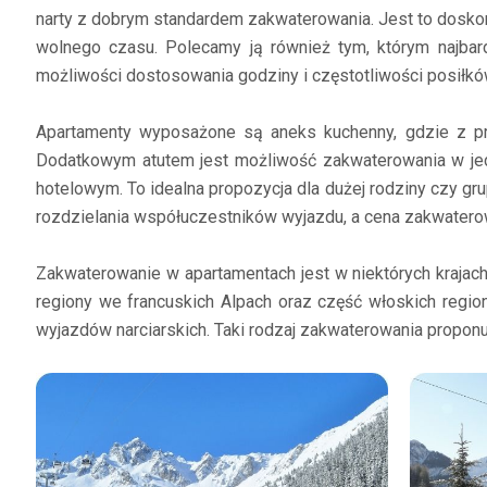
narty z dobrym standardem zakwaterowania. Jest to dosko
wolnego czasu. Polecamy ją również tym, którym najbar
możliwości dostosowania godziny i częstotliwości posiłk
Apartamenty wyposażone są aneks kuchenny, gdzie z prz
Dodatkowym atutem jest możliwość zakwaterowania w jed
hotelowym. To idealna propozycja dla dużej rodziny czy g
rozdzielania współuczestników wyjazdu, a cena zakwaterow
Zakwaterowanie w apartamentach jest w niektórych krajac
regiony we francuskich Alpach oraz część włoskich region
wyjazdów narciarskich. Taki rodzaj zakwaterowania proponu