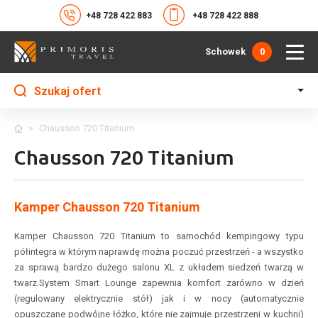
+48 728 422 883
+48 728 422 888
Schowek
0
Szukaj ofert
>
Chausson 720 Titanium
Chausson 720 Titanium
Kamper Chausson 720 Titanium
Kamper Chausson 720 Titanium to samochód kempingowy typu
półintegra w którym naprawdę można poczuć przestrzeń - a wszystko
za sprawą bardzo dużego salonu XL z układem siedzeń twarzą w
twarz.
System Smart Lounge zapewnia komfort zarówno w dzień
(regulowany elektrycznie stół) jak i w nocy (automatycznie
opuszczane podwójne łóżko, które nie zajmuje przestrzeni w kuchni)