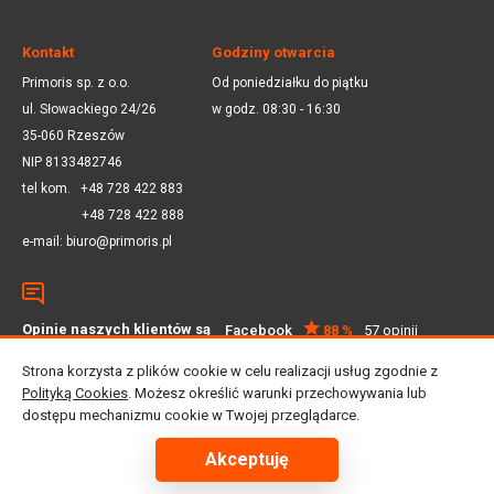
Kontakt
Godziny otwarcia
Primoris sp. z o.o.
Od poniedziałku do piątku
ul. Słowackiego 24/26
w godz. 08:30 - 16:30
35-060 Rzeszów
NIP 8133482746
tel kom.
+48 728 422 883
+48 728 422 888
e-mail:
biuro@primoris.pl
Opinie naszych klientów są
Facebook
88 %
57 opinii
dla nas ważne
Google
4.5
59 opinii
Strona korzysta z plików cookie w celu realizacji usług zgodnie z
Polityką Cookies
. Możesz określić warunki przechowywania lub
dostępu mechanizmu cookie w Twojej przeglądarce.
© 2025 Primoris Sp. z o.o. Wszystkie prawa zastrzeżone
Projekt i realizacja:
Lemonade Studio
Akceptuję