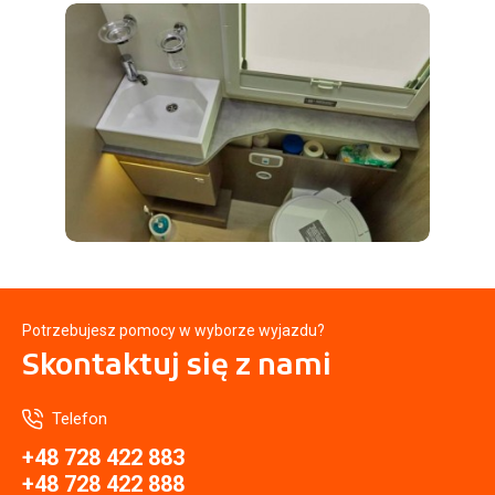
Potrzebujesz pomocy w wyborze wyjazdu?
Skontaktuj się
z nami
Telefon
+48 728 422 883
+48 728 422 888