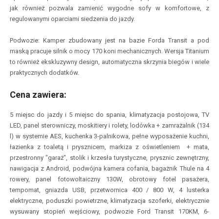
jak również pozwala zamienić wygodne sofy w komfortowe, z
regulowanymi oparciami siedzenia do jazdy.
Podwozie:
Kamper zbudowany jest na bazie Forda Transit a pod
maską pracuje silnik o mocy 170 koni mechanicznych. Wersja Titanium
to również ekskluzywny design, automatyczna skrzynia biegów i wiele
praktycznych dodatków.
Cena zawiera:
5 miejsc do jazdy i 5 miejsc do spania, klimatyzacja postojowa, TV
LED, panel sterowniczy, moskitiery i rolety, lodówka + zamrażalnik (134
l) w systemie AES, kuchenka 3-palnikowa, pełne wyposażenie kuchni,
łazienka z toaletą i prysznicem, markiza z oświetleniem + mata,
przestronny "garaż", stolik i krzesła turystyczne, prysznic zewnętrzny,
nawigacja z Android, podwójna kamera cofania, bagażnik Thule na 4
rowery, panel fotowoltaiczny 130W, obrotowy fotel pasażera,
tempomat, gniazda USB, przetwornica 400 / 800 W, 4 lusterka
elektryczne, poduszki powietrzne, klimatyzacja szoferki, elektrycznie
wysuwany stopień wejściowy, podwozie Ford Transit 170KM, 6-