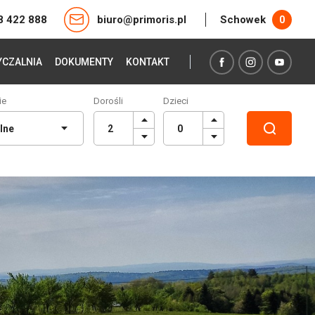
8 422 888
biuro@primoris.pl
Schowek
0
CZALNIA
DOKUMENTY
KONTAKT
ie
Dorośli
Dzieci