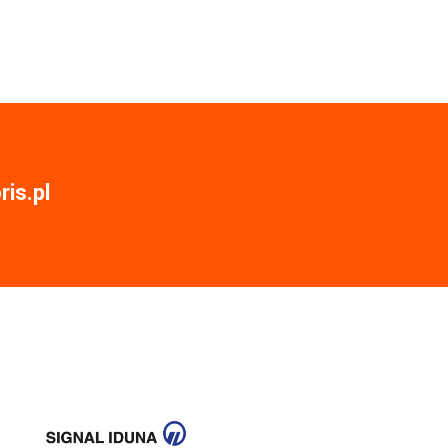
is.pl