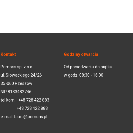
Kontakt
Godziny otwarcia
Primoris sp. z o.o.
Od poniedziałku do piątku
ul. Słowackiego 24/26
w godz. 08:30 - 16:30
35-060 Rzeszów
NIP 8133482746
tel kom.
+48 728 422 883
+48 728 422 888
e-mail:
biuro@primoris.pl