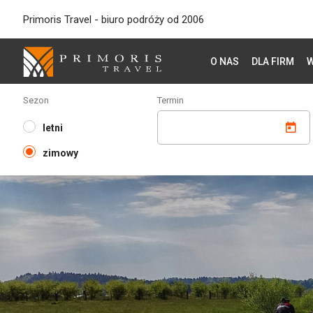
Primoris Travel - biuro podróży od 2006
O NAS
DLA FIRM
W
Sezon
Termin
letni
zimowy