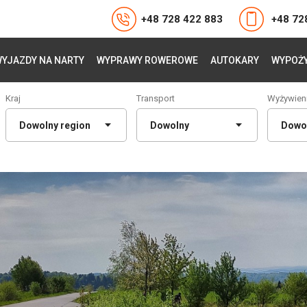
+48 728 422 883
+48 72
YJAZDY NA NARTY
WYPRAWY ROWEROWE
AUTOKARY
WYPOŻY
Kraj
Transport
Wyżywien