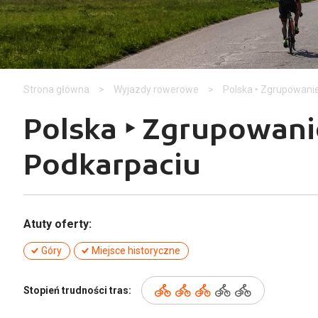
Strona główna
>
Wyjazdy rowerowe
>
Polska ‣ Zgrupowanie
Polska ‣ Zgrupowani
Podkarpaciu
Atuty oferty:
Góry
Miejsce historyczne
Stopień trudności tras: