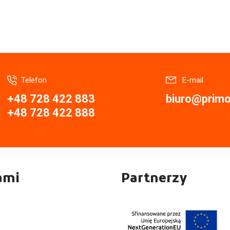
Telefon
E-mail
+48 728 422 883
biuro@primor
+48 728 422 888
ami
Partnerzy