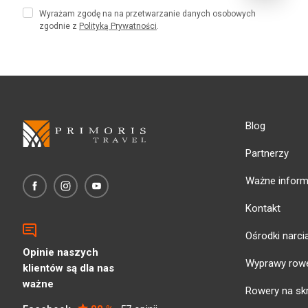
Wyrażam zgodę na na przetwarzanie danych osobowych
zgodnie z
Polityką Prywatności
.
Blog
Partnerzy
Ważne inform
Kontakt
Ośrodki narci
Opinie naszych
Wyprawy row
klientów są dla nas
ważne
Rowery na sk