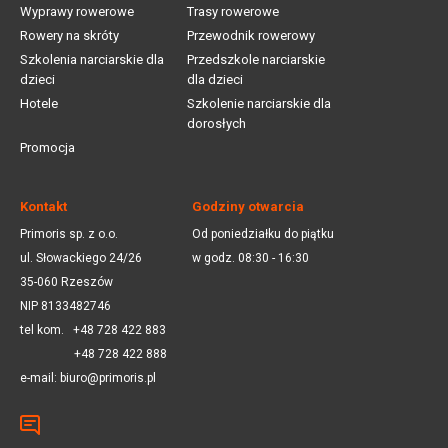
Wyprawy rowerowe
Trasy rowerowe
Rowery na skróty
Przewodnik rowerowy
Szkolenia narciarskie dla
Przedszkole narciarskie
dzieci
dla dzieci
Hotele
Szkolenie narciarskie dla
dorosłych
Promocja
Kontakt
Godziny otwarcia
Primoris sp. z o.o.
Od poniedziałku do piątku
ul. Słowackiego 24/26
w godz. 08:30 - 16:30
35-060 Rzeszów
NIP 8133482746
tel kom.
+48 728 422 883
+48 728 422 888
e-mail:
biuro@primoris.pl