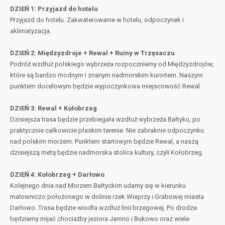
DZIEŃ 1: Przyjazd do hotelu
Przyjazd do hotelu. Zakwaterowanie w hotelu, odpoczynek i
aklimatyzacja.
DZIEŃ 2: Międzyzdroje + Rewal + Ruiny w Trzęsaczu
Podróż wzdłuż polskiego wybrzeża rozpoczniemy od Międzyzdrojów,
które są bardzo modnym i znanym nadmorskim kurortem. Naszym
punktem docelowym będzie wypoczynkowa miejscowość Rewal.
DZIEŃ 3: Rewal + Kołobrzeg
Dzisiejsza trasa będzie przebiegała wzdłuż wybrzeża Bałtyku, po
praktycznie całkowicie płaskim terenie. Nie zabraknie odpoczynku
nad polskim morzem. Punktem startowym będzie Rewal, a naszą
dzisiejszą metą będzie nadmorska stolica kultury, czyli Kołobrzeg.
DZIEŃ 4: Kołobrzeg + Darłowo
Kolejnego dnia nad Morzem Bałtyckim udamy się w kierunku
malowniczo położonego w dolinie rzek Wieprzy i Grabowej miasta
Darłowo. Trasa będzie wiodła wzdłuż linii brzegowej. Po drodze
będziemy mijać chociażby jeziora Jamno i Bukowo oraz wiele