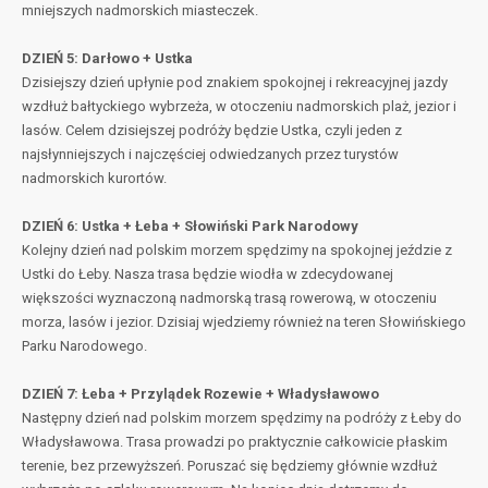
mniejszych nadmorskich miasteczek.
DZIEŃ 5: Darłowo + Ustka
Dzisiejszy dzień upłynie pod znakiem spokojnej i rekreacyjnej jazdy
wzdłuż bałtyckiego wybrzeża, w otoczeniu nadmorskich plaż, jezior i
lasów. Celem dzisiejszej podróży będzie Ustka, czyli jeden z
najsłynniejszych i najczęściej odwiedzanych przez turystów
nadmorskich kurortów.
DZIEŃ 6: Ustka + Łeba + Słowiński Park Narodowy
Kolejny dzień nad polskim morzem spędzimy na spokojnej jeździe z
Ustki do Łeby. Nasza trasa będzie wiodła w zdecydowanej
większości wyznaczoną nadmorską trasą rowerową, w otoczeniu
morza, lasów i jezior. Dzisiaj wjedziemy również na teren Słowińskiego
Parku Narodowego.
DZIEŃ 7: Łeba + Przylądek Rozewie + Władysławowo
Następny dzień nad polskim morzem spędzimy na podróży z Łeby do
Władysławowa. Trasa prowadzi po praktycznie całkowicie płaskim
terenie, bez przewyższeń. Poruszać się będziemy głównie wzdłuż