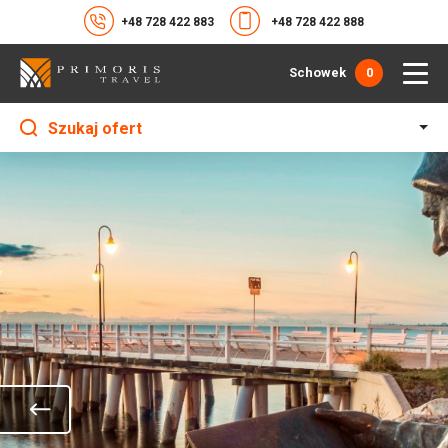
+48 728 422 883
+48 728 422 888
Schowek
0
Szukaj ofert