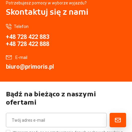
Potrzebujesz pomocy w wyborze wyjazdu?
Skontaktuj się
z nami
Telefon
+48 728 422 883
+48 728 422 888
E-mail
biuro@primoris.pl
Bądź na bieżąco z naszymi
ofertami