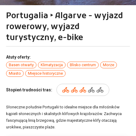
Portugalia ‣ Algarve - wyjazd
rowerowy, wyjazd
turystyczny, e-bike
Atuty oferty:
Basen otwarty
Klimatyzacja
Blisko centrum
Morze
Miasto
Miejsce historyczne
Stopień trudności tras:
Słoneczne południe Portugalii to idealne miejsce dla miłośników
kąpieli słonecznych i skalistych klifowych krajobrazów. Zachwyca
fascynującą linią brzegową, gdzie majestatyczne klify otaczają
urokliwe, piaszczyste plaże.