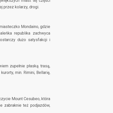
większych miast tej części
 przez kolarzy, drogi.
 miasteczko Mondaino, gdzie
aleńka republika zachwyca
starczy dużo satysfakcji i
iem zupełnie płaską trasą,
orty, min. Rimini, Bellarię,
czycie Mount Cesubeo, która
nie zabraknie też podjazdów,