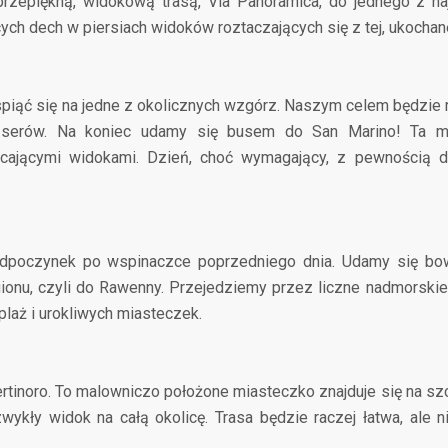
rzepiękną, widokową trasą, Via Panoramica, do jednego z naj
ch dech w piersiach widoków roztaczających się z tej, ukochanej
spiąć się na jedne z okolicznych wzgórz. Naszym celem będzie
ch serów. Na koniec udamy się busem do San Marino! Ta m
cającymi widokami. Dzień, choć wymagający, z pewnością do
odpoczynek po wspinaczce poprzedniego dnia. Udamy się bow
onu, czyli do Rawenny. Przejedziemy przez liczne nadmorskie kur
laż i urokliwych miasteczek.
rtinoro. To malowniczo położone miasteczko znajduje się na sz
zwykły widok na całą okolicę. Trasa będzie raczej łatwa, ale 