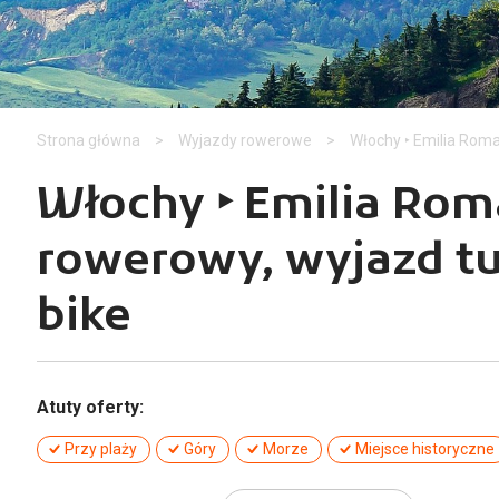
Strona główna
>
Wyjazdy rowerowe
>
Włochy ‣ Emilia Roma
Włochy ‣ Emilia Rom
rowerowy, wyjazd tu
bike
Atuty oferty:
Przy plaży
Góry
Morze
Miejsce historyczne