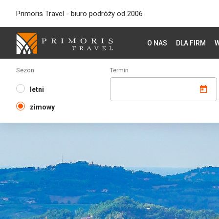
Primoris Travel - biuro podróży od 2006
O NAS
DLA FIRM
W
Sezon
Termin
letni
zimowy