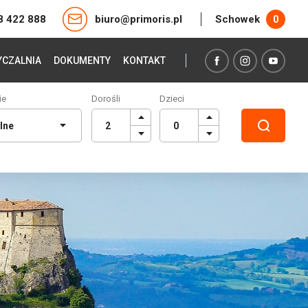
8 422 888
biuro@primoris.pl
Schowek
0
CZALNIA
DOKUMENTY
KONTAKT
ie
Dorośli
Dzieci