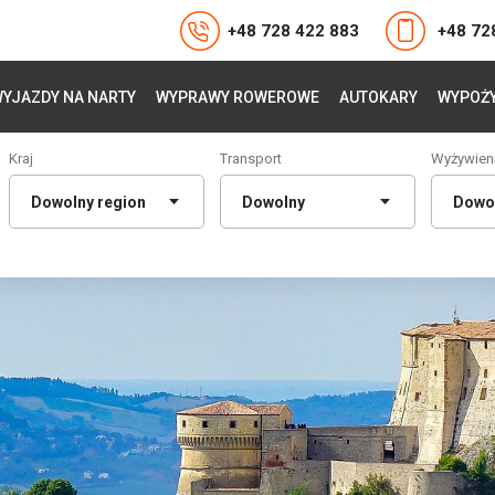
+48 728 422 883
+48 72
YJAZDY NA NARTY
WYPRAWY ROWEROWE
AUTOKARY
WYPOŻY
Kraj
Transport
Wyżywien