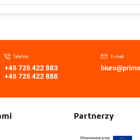
Telefon
E-mail
+48 728 422 883
biuro@primor
+48 728 422 888
ami
Partnerzy