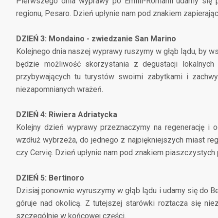
Pierwszego dnia wyprawy po Emilii-Romanii udamy się p
regionu, Pesaro. Dzień upłynie nam pod znakiem zapierający
DZIEŃ 3: Mondaino - zwiedzanie San Marino
Kolejnego dnia naszej wyprawy ruszymy w głąb lądu, by w
będzie możliwość skorzystania z degustacji lokalny
przybywających tu turystów swoimi zabytkami i zachwy
niezapomnianych wrażeń.
DZIEŃ 4: Riwiera Adriatycka
Kolejny dzień wyprawy przeznaczymy na regenerację i 
wzdłuż wybrzeża, do jednego z najpiękniejszych miast regi
czy Cervię. Dzień upłynie nam pod znakiem piaszczystych p
DZIEŃ 5: Bertinoro
Dzisiaj ponownie wyruszymy w głąb lądu i udamy się do Be
góruje nad okolicą. Z tutejszej starówki roztacza się nie
szczególnie w końcowej części.