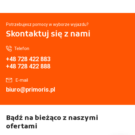
Potrzebujesz pomocy w wyborze wyjazdu?
Skontaktuj się
z nami
Telefon
+48 728 422 883
+48 728 422 888
E-mail
biuro@primoris.pl
Bądź na bieżąco z naszymi
ofertami