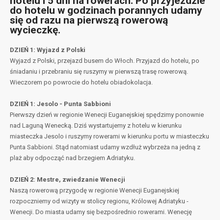
hotelu i 5 dni na rowerach. Po przyjeździe
do hotelu w godzinach porannych udamy
się od razu na pierwszą rowerową
wycieczkę.
DZIEŃ 1: Wyjazd z Polski
Wyjazd z Polski, przejazd busem do Włoch. Przyjazd do hotelu, po
śniadaniu i przebraniu się ruszymy w pierwszą trasę rowerową.
Wieczorem po powrocie do hotelu obiadokolacja.
DZIEŃ 1: Jesolo - Punta Sabbioni
Pierwszy dzień w regionie Wenecji Euganejskiej spędzimy ponownie
nad Laguną Wenecką. Dziś wystartujemy z hotelu w kierunku
miasteczka Jesolo i ruszymy rowerami w kierunku portu w miasteczku
Punta Sabbioni. Stąd natomiast udamy wzdłuż wybrzeża na jedną z
plaż aby odpocząć nad brzegiem Adriatyku.
DZIEŃ 2: Mestre, zwiedzanie Wenecji
Naszą rowerową przygodę w regionie Wenecji Euganejskiej
rozpoczniemy od wizyty w stolicy regionu, Królowej Adriatyku -
Wenecji. Do miasta udamy się bezpośrednio rowerami. Wenecję