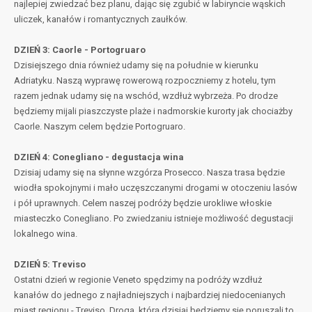
najlepiej zwiedzać bez planu, dając się zgubić w labiryncie wąskich
uliczek, kanałów i romantycznych zaułków.
DZIEŃ 3: Caorle - Portogruaro
Dzisiejszego dnia również udamy się na południe w kierunku
Adriatyku. Naszą wyprawę rowerową rozpoczniemy z hotelu, tym
razem jednak udamy się na wschód, wzdłuż wybrzeża. Po drodze
będziemy mijali piaszczyste plaże i nadmorskie kurorty jak chociażby
Caorle. Naszym celem będzie Portogruaro.
DZIEŃ 4: Conegliano - degustacja wina
Dzisiaj udamy się na słynne wzgórza Prosecco. Nasza trasa będzie
wiodła spokojnymi i mało uczęszczanymi drogami w otoczeniu lasów
i pół uprawnych. Celem naszej podróży będzie urokliwe włoskie
miasteczko Conegliano. Po zwiedzaniu istnieje możliwość degustacji
lokalnego wina.
DZIEŃ 5: Treviso
Ostatni dzień w regionie Veneto spędzimy na podróży wzdłuż
kanałów do jednego z najładniejszych i najbardziej niedocenianych
miast regionu - Treviso. Droga, którą dzisiaj będziemy się poruszali to