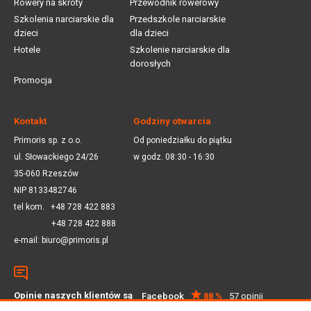
Rowery na skróty
Przewodnik rowerowy
Szkolenia narciarskie dla
Przedszkole narciarskie
dzieci
dla dzieci
Hotele
Szkolenie narciarskie dla
dorosłych
Promocja
Kontakt
Godziny otwarcia
Primoris sp. z o.o.
Od poniedziałku do piątku
ul. Słowackiego 24/26
w godz. 08:30 - 16:30
35-060 Rzeszów
NIP 8133482746
tel kom.
+48 728 422 883
+48 728 422 888
e-mail:
biuro@primoris.pl
Opinie naszych klientów są
Facebook
88 %
57 opinii