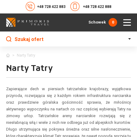
+48 728 422 883
+48 728 422 888
Schowek
0
Szukaj ofert
>
Narty Tatry
Narty Tatry
Zapierające dech w piersiach tatrzańskie krajobrazy, wyjątkowa
przyroda, rozwijająca się z każdym rokiem infrastruktura narciarska
oraz prawdziwie góralska gościnność sprawia, że miłośnicy
aktywnego wypoczynku na nartach co raz częściej wybierają Tatry na
zimowy urlop. Tatrzańskie areny narciarskie rozwijają się z
niesłabnącą siłą i wiele z nich nie odbiega już od alpejskich kurortów.
Długo utrzymująca się pokrywa śnieżna oraz silne nasłonecznienie,
które charakteryzują klimat Tatr sprawiają, że nawet pogoda sprzyja tu