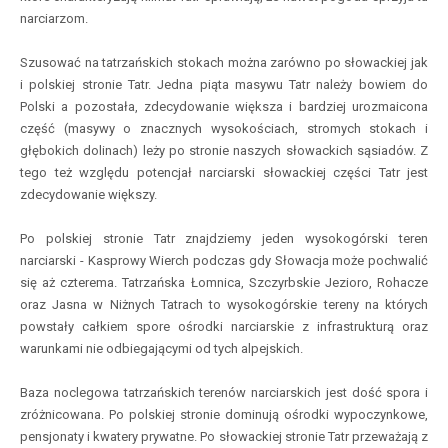
narciarzom.
Szusować na tatrzańskich stokach można zarówno po słowackiej jak
i polskiej stronie Tatr. Jedna piąta masywu Tatr należy bowiem do
Polski a pozostała, zdecydowanie większa i bardziej urozmaicona
część (masywy o znacznych wysokościach, stromych stokach i
głębokich dolinach) leży po stronie naszych słowackich sąsiadów. Z
tego też względu potencjał narciarski słowackiej części Tatr jest
zdecydowanie większy.
Po polskiej stronie Tatr znajdziemy jeden wysokogórski teren
narciarski - Kasprowy Wierch podczas gdy Słowacja może pochwalić
się aż czterema. Tatrzańska Łomnica, Szczyrbskie Jezioro, Rohacze
oraz Jasna w Niżnych Tatrach to wysokogórskie tereny na których
powstały całkiem spore ośrodki narciarskie z infrastrukturą oraz
warunkami nie odbiegającymi od tych alpejskich.
Baza noclegowa tatrzańskich terenów narciarskich jest dość spora i
zróżnicowana. Po polskiej stronie dominują ośrodki wypoczynkowe,
pensjonaty i kwatery prywatne. Po słowackiej stronie Tatr przeważają z