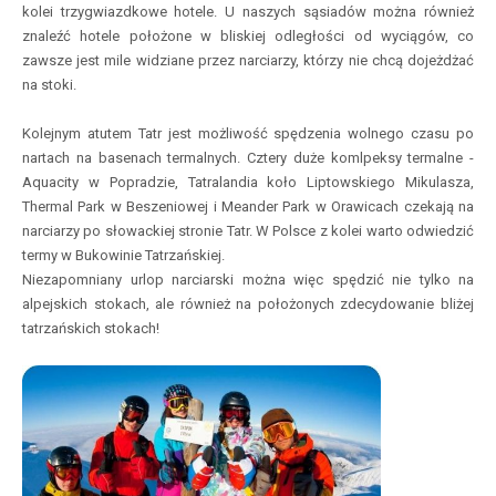
kolei trzygwiazdkowe hotele. U naszych sąsiadów można również
znaleźć hotele położone w bliskiej odległości od wyciągów, co
zawsze jest mile widziane przez narciarzy, którzy nie chcą dojeżdżać
na stoki.
Kolejnym atutem Tatr jest możliwość spędzenia wolnego czasu po
nartach na basenach termalnych. Cztery duże komlpeksy termalne -
Aquacity w Popradzie, Tatralandia koło Liptowskiego Mikulasza,
Thermal Park w Beszeniowej i Meander Park w Orawicach czekają na
narciarzy po słowackiej stronie Tatr. W Polsce z kolei warto odwiedzić
termy w Bukowinie Tatrzańskiej.
Niezapomniany urlop narciarski można więc spędzić nie tylko na
alpejskich stokach, ale również na położonych zdecydowanie bliżej
tatrzańskich stokach!