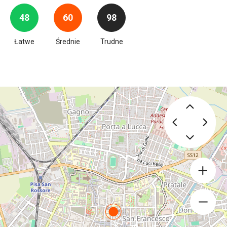
48
60
98
Łatwe
Średnie
Trudne