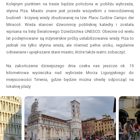
Kolejnym punktem na trasie będzie położona w pobliżu wybrzeża,
słynna Piza. Miasto znane jest przede wszystkim z niecodziennej
budowli - krzywej wieży zbudowanej na tzw. Placu Cudów Campo dei
Miracoli. Wieża stanowi dzwonnicę pobliskiej katedry i została
wpisana na listę Światowego Dziedzictwa UNESCO. Obecnie od wielu
lat podejmowane są inżynierskie próby ustabilizowania wieży. Piza to
jednak nie tylko słynna wieża, ale również pełne uroku, regularnie
odnawiane i upiększane stare miasto, które także watro zobaczyć.
Na zakończenie dzisiejszego dnia czeka nas jeszcze ok. 15
kilometrowa wycieczka nad wybrzeże Morza Liguryjskiego do
miejscowości Tirrenia, gdzie będzie można chwilę odpocząć na
lokalnej plaży.