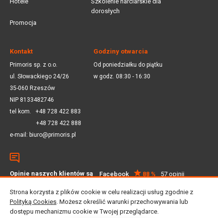
Hotele
Szkolenie narciarskie dla
dorosłych
Promocja
Kontakt
Godziny otwarcia
Primoris sp. z o.o.
Od poniedziałku do piątku
ul. Słowackiego 24/26
w godz. 08:30 - 16:30
35-060 Rzeszów
NIP 8133482746
tel kom.
+48 728 422 883
+48 728 422 888
e-mail:
biuro@primoris.pl
Opinie naszych klientów są
Facebook
88 %
57 opinii
dla nas ważne
Google
4.5
59 opinii
Strona korzysta z plików cookie w celu realizacji usług zgodnie z
Polityką Cookies
. Możesz określić warunki przechowywania lub
dostępu mechanizmu cookie w Twojej przeglądarce.
© 2025 Primoris Sp. z o.o. Wszystkie prawa zastrzeżone