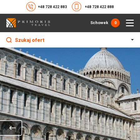
+48 728 422 883
+48 728 422 888
Schowek
0
Szukaj ofert