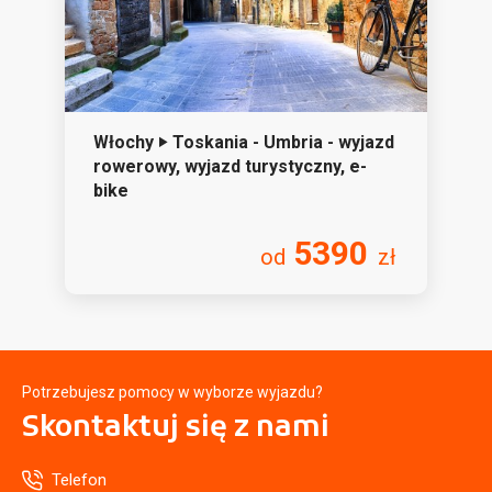
Włochy ‣ Toskania - Umbria - wyjazd
rowerowy, wyjazd turystyczny, e-
bike
5390
od
zł
Potrzebujesz pomocy w wyborze wyjazdu?
Skontaktuj się
z nami
Telefon