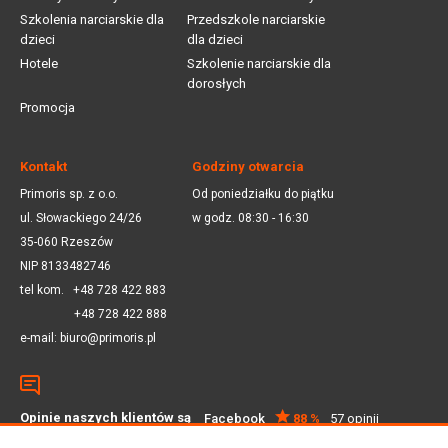
Szkolenia narciarskie dla
Przedszkole narciarskie
dzieci
dla dzieci
Hotele
Szkolenie narciarskie dla
dorosłych
Promocja
Kontakt
Godziny otwarcia
Primoris sp. z o.o.
Od poniedziałku do piątku
ul. Słowackiego 24/26
w godz. 08:30 - 16:30
35-060 Rzeszów
NIP 8133482746
tel kom.
+48 728 422 883
+48 728 422 888
e-mail:
biuro@primoris.pl
Opinie naszych klientów są
Facebook
88 %
57 opinii
dla nas ważne
Google
4.5
59 opinii