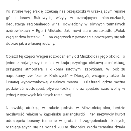
Po stronie węgierskiej czekają nas przejażdżki w urzekającym rejonie
gór i lasów Bukowych, wizyty w czarujących miasteczkach,
degustacja regionalnego wina, odwiedziny w słynnych termalnych
uzdrowiskach – Eger i Miskolc. Jak mówi stare porzekadło „Polak
Węgier dwa bratanki…” – na Węgrzech z pewnością poczujemy się tak
dobrze jak u własnej rodziny.
Objazd tej części Węgier rozpoczniemy od Miszkolca i jego okolic. To
jedno z największych miast w kraju przyciąga ciekawą architekturą,
przyjazną atmosferą i kilkoma istotnymi zabytkami. W pobliżu
napotkamy tzw. "zamek Królowych" – Diósgyőr, wstąpimy także do
lubianej wypoczynkowej dzielnicy miasta – Lillafüred, gdzie można
podziwiać wodospad, pływać łódkami oraz spędzić czas wolny w
jednej z typowych lokalnych restauracji.
Niezwykłą atrakcją w trakcie pobytu w Miszkolctapolca, będzie
możliwość relaksu w kąpielisku Barlangfürdő – ten niezwykły kurort
udostępnia baseny termalne w grotach i zagłębieniach skalnych,
rozciągających się na ponad 700 m długości. Woda termalna działa