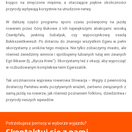
kojąco na zmęczone mięśnie, a otaczające piękne okoliczności
przyrody wpływają korzystnie na utrudzone nerwy.
W dalszej części programu sporo czasu poświęcimy na jazdę
rowerem przez Góry Bukowe z ich największymi atrakcjami: wioską
Cserépfalu, jaskinią Subalyuk, czy wypoczynkową osadą
Bükkszentkereszt. Po dotarciu do znanego wszystkim Egeru w pełni
skorzystamy z uroków tego miejsca. Nie tylko zobaczymy miasto, ale
również zwiedzimy winnice i spróbujemy lubianych tutaj win zwanych
Egri Bikaver (tj. „Bycza Krew”). Skorzystamy też z okazji, aby wypocząć
w rozbudowanym kompleksie term Egerszalók.
Tak urozmaicona wyprawa rowerowa Słowacja – Węgry z pewnością
dostarczy Państwu wielu pozytywnych wrażeń, zarówno związanych z
samą jazdą na rowerze, jak również poznaniem folkloru, dziedzictwa i
przyrody naszych sąsiadów.
Potrzebujesz pomocy w wyborze wyjazdu?