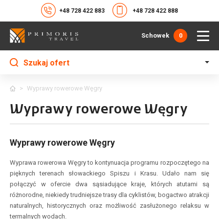
+48 728 422 883
+48 728 422 888
Schowek
0
Szukaj ofert
>
Wyprawy rowerowe Węgry
Wyprawy rowerowe Węgry
Wyprawy rowerowe Węgry
Wyprawa rowerowa Węgry to kontynuacja programu rozpoczętego na
pięknych terenach słowackiego Spiszu i Krasu. Udało nam się
połączyć w ofercie dwa sąsiadujące kraje, których atutami są
różnorodne, niekiedy trudniejsze trasy dla cyklistów, bogactwo atrakcji
naturalnych, historycznych oraz możliwość zasłużonego relaksu w
termalnych wodach.