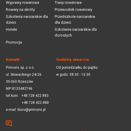
Wyprawy rowerowe
Trasy rowerowe
Rowery na skróty
Przewodnik rowerowy
Szkolenia narciarskie dla
Przedszkole narciarskie
dzieci
dla dzieci
Hotele
Szkolenie narciarskie dla
dorosłych
Promocja
Kontakt
Godziny otwarcia
Primoris sp. z o.o.
Od poniedziałku do piątku
ul. Słowackiego 24/26
w godz. 08:30 - 16:30
35-060 Rzeszów
NIP 8133482746
tel kom.
+48 728 422 883
+48 728 422 888
e-mail:
biuro@primoris.pl