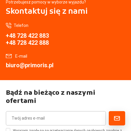
Potrzebujesz pomocy w wyborze wyjazdu?
Skontaktuj się
z nami
Telefon
+48 728 422 883
+48 728 422 888
E-mail
biuro@primoris.pl
Bądź na bieżąco z naszymi
ofertami
Wyrażam zgodę na na przetwarzanie danych osobowych zgodnie z