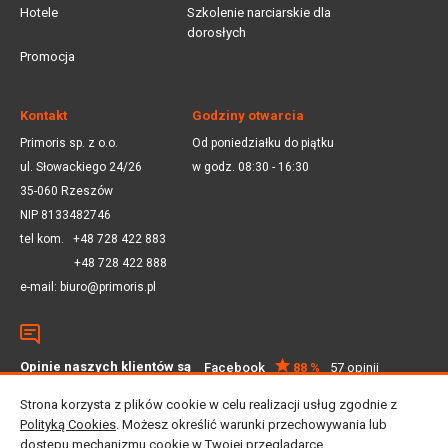
Hotele
Szkolenie narciarskie dla
dorosłych
Promocja
Kontakt
Godziny otwarcia
Primoris sp. z o.o.
Od poniedziałku do piątku
ul. Słowackiego 24/26
w godz. 08:30 - 16:30
35-060 Rzeszów
NIP 8133482746
tel kom.
+48 728 422 883
+48 728 422 888
e-mail:
biuro@primoris.pl
Opinie naszych klientów są
Facebook
88 %
57 opinii
dla nas ważne
Google
4.5
59 opinii
Strona korzysta z plików cookie w celu realizacji usług zgodnie z
Polityką Cookies
. Możesz określić warunki przechowywania lub
dostępu mechanizmu cookie w Twojej przeglądarce.