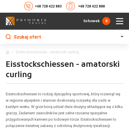
+48 728 422 883
+48 728 422 888
Schowek
0
Szukaj ofert
>
Eisstockschiessen - amatorski curling
Eisstockschiessen - amatorski
curling
Eisstockschiessen to rodzaj dyscypliny sportowej, który rozwinął się
w regionie alpejskim i stanowi doskonałą rozrywkę dla osób w
każdym wieku. W grze biorą udział dwie drużyny składające się z kilku
graczy. Zadaniem zawodników jest celne rzucanie specjalnie
przygotowanych kamieni po lodowym torze. Eisstockschiessen to
połączenie świetnej zabawy z odrobiną drużynowej rywalizacji.