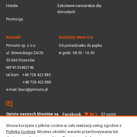
Hotele
Szkolenie narciarskie dla
dorosłych
Promocja
Kontakt
Godziny otwarcia
Primoris sp. z o.o.
Od poniedziałku do piątku
ul. Słowackiego 24/26
w godz. 08:30 - 16:30
35-060 Rzeszów
NIP 8133482746
tel kom.
+48 728 422 883
+48 728 422 888
e-mail:
biuro@primoris.pl
Opinie naszych klientów są
Facebook
88 %
57 opinii
dla nas ważne
Google
4.5
59 opinii
Strona korzysta z plików cookie w celu realizacji usług zgodnie z
Polityką Cookies
. Możesz określić warunki przechowywania lub