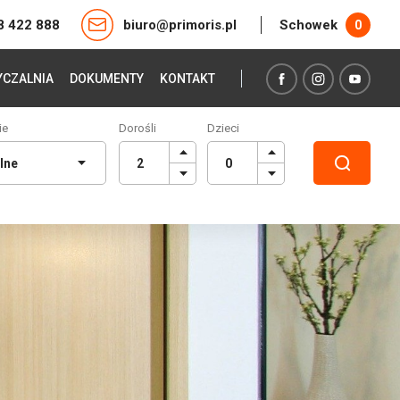
8 422 888
biuro@primoris.pl
Schowek
0
CZALNIA
DOKUMENTY
KONTAKT
ie
Dorośli
Dzieci