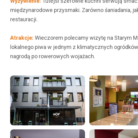
Wyżywienie:
Tutejsi szefowie kuchni serwują smaczne
międzynarodowe przysmaki. Zarówno śaniadania, jak
restauracji.
Atrakcje:
Wieczorem polecamy wizytę na Starym Mieś
lokalnego piwa w jednym z klimatycznych ogródków
nagrodą po rowerowych wojażach.