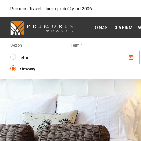
Primoris Travel - biuro podróży od 2006
O NAS
DLA FIRM
W
Sezon
Termin
letni
zimowy