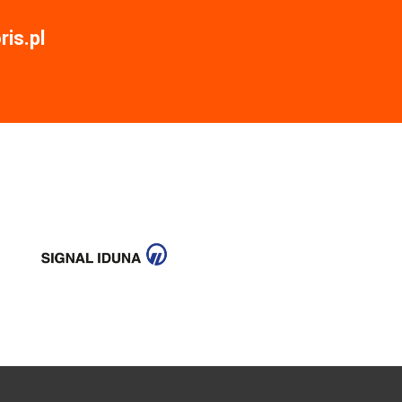
is.pl