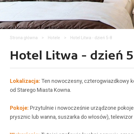
Strona główna
>
Hotele
>
Hotel Litwa - dzień 5-8
Hotel Litwa - dzień 
Lokalizacja:
Ten nowoczesny, czterogwiazdkowy ko
od Starego Miasta Kowna.
Pokoje:
Przytulnie i nowocześnie urządzone pokoje
prysznic lub wanna, suszarka do włosów), telewizor 