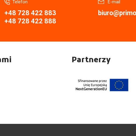
Telefon
E-mail
+48 728 422 883
biuro@primor
+48 728 422 888
ami
Partnerzy