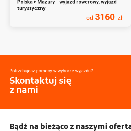
Polska ‣ Mazury - wyjazd rowerowy, wyjazd
turystyczny
3160
od
zł
Potrzebujesz pomocy w wyborze wyjazdu?
Skontaktuj się
z nami
Bądź na bieżąco z naszymi ofert