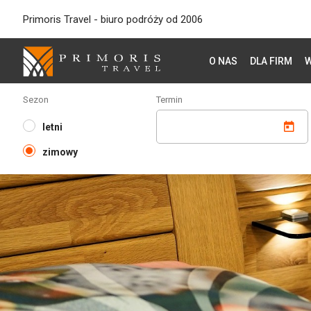
Primoris Travel - biuro podróży od 2006
O NAS
DLA FIRM
W
Sezon
Termin
letni
zimowy