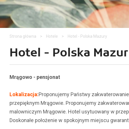
Strona główna
>
Hotele
>
Hotel - Polska Mazury
Hotel - Polska Mazu
Mrągowo - pensjonat
Lokalizacja:
Proponujemy Państwy zakwaterowanie 
przepięknym Mrągowie. Proponujemy zakwaterowan
malowniczym Mrągowie. Hotel usytuowany w przepię
Doskonałe położenie w spokojnym miejscu gwaran