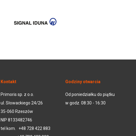
Kontakt
Godziny otwarcia
Primoris sp. z o.o.
Od poniedziałku do piątku
ul. Słowackiego 24/26
w godz. 08:30 - 16:30
35-060 Rzeszów
NIP 8133482746
tel kom.
+48 728 422 883