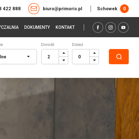
8 422 888
biuro@primoris.pl
Schowek
0
CZALNIA
DOKUMENTY
KONTAKT
ie
Dorośli
Dzieci