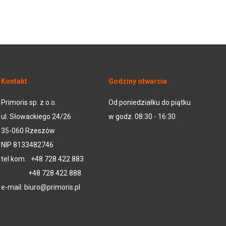
Kontakt
Godziny otwarcia
Primoris sp. z o.o.
Od poniedziałku do piątku
ul. Słowackiego 24/26
w godz. 08:30 - 16:30
35-060 Rzeszów
NIP 8133482746
tel kom.
+48 728 422 883
+48 728 422 888
e-mail:
biuro@primoris.pl