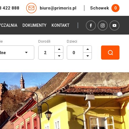
8 422 888
biuro@primoris.pl
Schowek
0
CZALNIA
DOKUMENTY
KONTAKT
ie
Dorośli
Dzieci