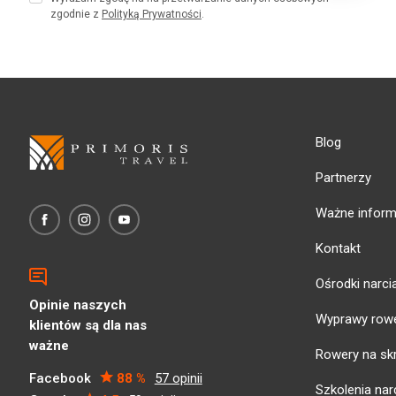
zgodnie z
Polityką Prywatności
.
Blog
Partnerzy
Ważne inform
Kontakt
Ośrodki narci
Opinie naszych
Wyprawy row
klientów są dla nas
ważne
Rowery na sk
Facebook
88 %
57 opinii
Szkolenia narc