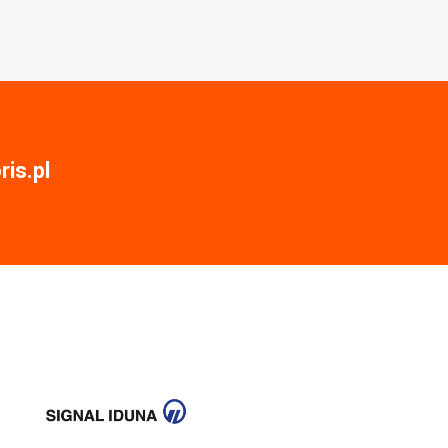
is.pl