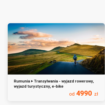
Rumunia ‣ Transylwania - wyjazd rowerowy,
wyjazd turystyczny, e-bike
4990
od
zł