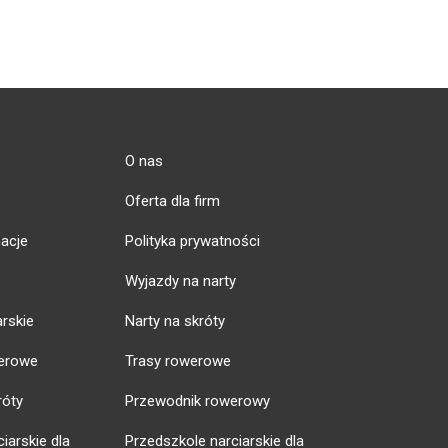
O nas
Oferta dla firm
acje
Polityka prywatności
Wyjazdy na narty
arskie
Narty na skróty
erowe
Trasy rowerowe
róty
Przewodnik rowerowy
iarskie dla
Przedszkole narciarskie dla