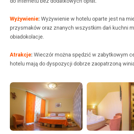
do Internetu bez dodatkowych opłat.
Wyżywienie
:
Wyżywienie w hotelu oparte jest na m
przysmaków oraz znanych wszystkim dań kuchni mię
obiadokolacje.
Atrakcje
:
Wieczór można spędzić w zabytkowym ce
hotelu mają do dyspozycji dobrze zaopatrzoną winiarn