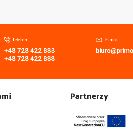
Telefon
E-mail
+48 728 422 883
biuro@primor
+48 728 422 888
ami
Partnerzy