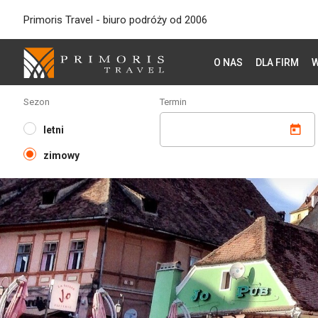
Primoris Travel - biuro podróży od 2006
O NAS
DLA FIRM
W
Sezon
Termin
letni
zimowy