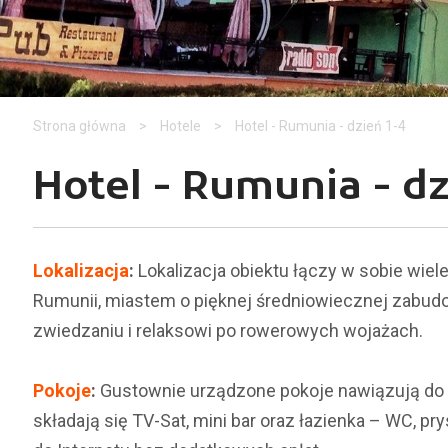
Strona główna
>
Hotele
>
Hotel - Rumunia - dzień 1-4
Hotel - Rumunia - d
Lokalizacja
:
Lokalizacja obiektu łączy w sobie wiele
Rumunii, miastem o pięknej średniowiecznej zabudo
zwiedzaniu i relaksowi po rowerowych wojażach.
Pokoje
:
Gustownie urządzone pokoje nawiązują do
składają się TV-Sat, mini bar oraz łazienka – WC, p