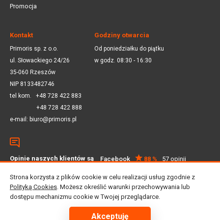
Promocja
Kontakt
Godziny otwarcia
Primoris sp. z o.o.
Od poniedziałku do piątku
ul. Słowackiego 24/26
w godz. 08:30 - 16:30
35-060 Rzeszów
NIP 8133482746
tel kom.
+48 728 422 883
+48 728 422 888
e-mail:
biuro@primoris.pl
Opinie naszych klientów są
Facebook
88 %
57 opinii
dla nas ważne
Google
4.5
59 opinii
Strona korzysta z plików cookie w celu realizacji usług zgodnie z
Polityką Cookies
. Możesz określić warunki przechowywania lub
dostępu mechanizmu cookie w Twojej przeglądarce.
© 2025 Primoris Sp. z o.o. Wszystkie prawa zastrzeżone
Projekt i realizacja:
Lemonade Studio
Akceptuję