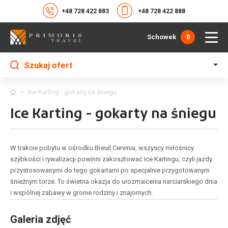
+48 728 422 883
+48 728 422 888
Schowek
0
Szukaj ofert
>
Ice Karting - gokarty na śniegu
Ice Karting - gokarty na śniegu
W trakcie pobytu w ośrodku Breuil Cervinia, wszyscy miłośnicy
szybkości i rywalizacji powinni zakosztować Ice Kartingu, czyli jazdy
przystosowanymi do tego gokartami po specjalnie przygotowanym
śnieżnym torze. To świetna okazja do urozmaicenia narciarskiego dnia
i wspólnej zabawy w gronie rodziny i znajomych.
Galeria zdjęć