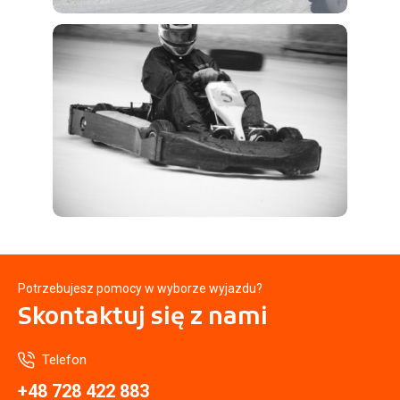
Potrzebujesz pomocy w wyborze wyjazdu?
Skontaktuj się
z nami
Telefon
+48 728 422 883