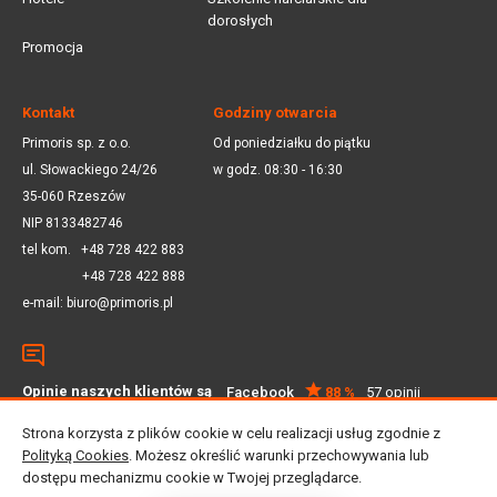
dorosłych
Promocja
Kontakt
Godziny otwarcia
Primoris sp. z o.o.
Od poniedziałku do piątku
ul. Słowackiego 24/26
w godz. 08:30 - 16:30
35-060 Rzeszów
NIP 8133482746
tel kom.
+48 728 422 883
+48 728 422 888
e-mail:
biuro@primoris.pl
Opinie naszych klientów są
Facebook
88 %
57 opinii
dla nas ważne
Google
4.5
59 opinii
Strona korzysta z plików cookie w celu realizacji usług zgodnie z
Polityką Cookies
. Możesz określić warunki przechowywania lub
dostępu mechanizmu cookie w Twojej przeglądarce.
© 2025 Primoris Sp. z o.o. Wszystkie prawa zastrzeżone