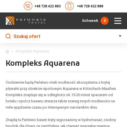
+48 728 422 883
+48 728 422 888
Schowek
0
Szukaj ofert
>
Kompleks Aquarena
Kompleks Aquarena
Codziennie będą Państwo mieli możliwość skorzystania z krytej
pływalni przy obiekcie sportowym Aquarena w Kötschach-Mauthen.
Kompleks znajduje się w odległości ok.15-20 minut spacerem od
hotelu i oprócz basenu stwarza także szereg innych możliwości na
miłe spędzenie czasu po intensywnym narciarskim dniu.
Znajdą tu Państwo basen kryty wyposażony w hydromasaż, osobny
brodzik dla dzieci ze zjeżdżalnią, jak również specjalne miejsce