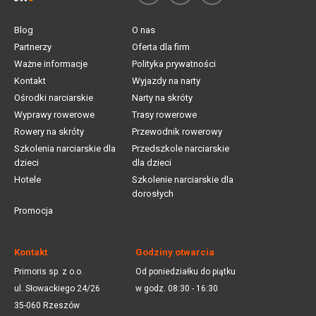
Blog
O nas
Partnerzy
Oferta dla firm
Ważne informacje
Polityka prywatności
Kontakt
Wyjazdy na narty
Ośrodki narciarskie
Narty na skróty
Wyprawy rowerowe
Trasy rowerowe
Rowery na skróty
Przewodnik rowerowy
Szkolenia narciarskie dla
Przedszkole narciarskie
dzieci
dla dzieci
Hotele
Szkolenie narciarskie dla
dorosłych
Promocja
Kontakt
Godziny otwarcia
Primoris sp. z o.o.
Od poniedziałku do piątku
ul. Słowackiego 24/26
w godz. 08:30 - 16:30
35-060 Rzeszów