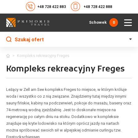
+48 728 422 883
+48 728 422 888
Schowek
0
Szukaj ofert
>
Kompleks rekreacyjny Freges
Kompleks rekreacyjny Freges
Leżący w Zell am See kompleks Freges to miejsce, w którym króluje
woda i wszystko co z nią związane. Znajdziemy tutaj między innymi
sauny fińskie, kabiny na podczerwień, pokoje do masażu, baseny oraz
74-metrową wodną zjeżdżalnię. Jest to doskonałe miejsce na
regenerację po całym dniu na stoku. Dodatkowo w kompleksie
znajduje się kryte lodowisko na którym oprócz jazdy na nartach
można spróbować swoich sił w alpejskiej odmianie curlingu tzw.
Eisstockschiessen.