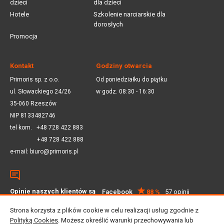
dzieci
dla dzieci
Hotele
Szkolenie narciarskie dla
dorosłych
Promocja
Kontakt
Godziny otwarcia
Primoris sp. z o.o.
Od poniedziałku do piątku
ul. Słowackiego 24/26
w godz. 08:30 - 16:30
35-060 Rzeszów
NIP 8133482746
tel kom.
+48 728 422 883
+48 728 422 888
e-mail:
biuro@primoris.pl
Opinie naszych klientów są
Facebook
88 %
57 opinii
dla nas ważne
Google
4.5
59 opinii
Strona korzysta z plików cookie w celu realizacji usług zgodnie z
Polityką Cookies
. Możesz określić warunki przechowywania lub