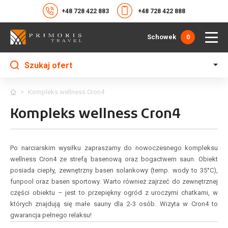
+48 728 422 883
+48 728 422 888
Schowek
0
Szukaj ofert
>
Kompleks wellness Cron4
Kompleks wellness Cron4
Po narciarskim wysiłku zapraszamy do nowoczesnego kompleksu
wellness Cron4 ze strefą basenową oraz bogactwem saun. Obiekt
posiada ciepły, zewnętrzny basen solankowy (temp. wody to 35°C),
funpool oraz basen sportowy. Warto również zajrzeć do zewnętrznej
części obiektu – jest to przepiękny ogród z uroczymi chatkami, w
których znajdują się małe sauny dla 2-3 osób. Wizyta w Cron4 to
gwarancja pełnego relaksu!