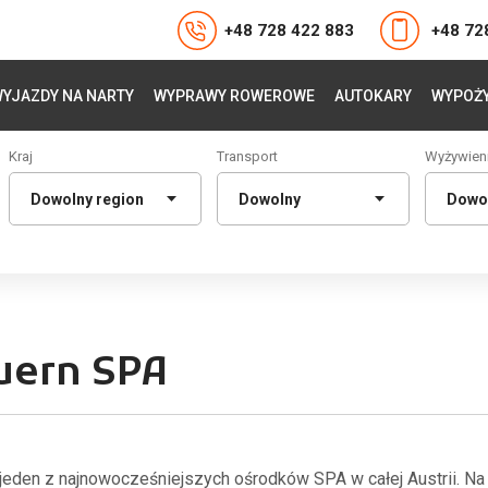
+48 728 422 883
+48 72
YJAZDY NA NARTY
WYPRAWY ROWEROWE
AUTOKARY
WYPOŻY
Kraj
Transport
Wyżywien
uern SPA
jeden z najnowocześniejszych ośrodków SPA w całej Austrii. Na