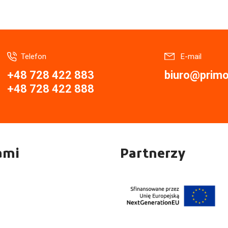
Telefon
E-mail
+48 728 422 883
biuro@primor
+48 728 422 888
ami
Partnerzy