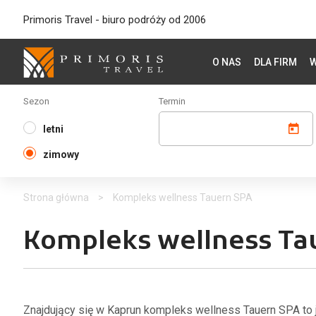
Primoris Travel - biuro podróży od 2006
O NAS
DLA FIRM
W
Sezon
Termin
letni
zimowy
Strona główna
>
Kompleks wellness Tauern SPA
Kompleks wellness Ta
Znajdujący się w Kaprun kompleks wellness Tauern SPA to 