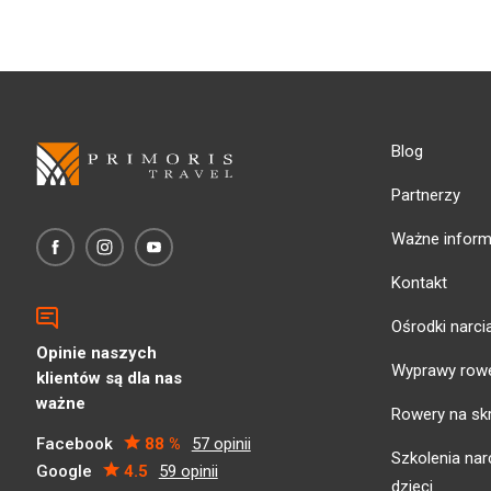
Blog
Partnerzy
Ważne inform
Kontakt
Ośrodki narci
Opinie naszych
Wyprawy row
klientów są dla nas
ważne
Rowery na sk
Facebook
88 %
57 opinii
Szkolenia narc
Google
4.5
59 opinii
dzieci