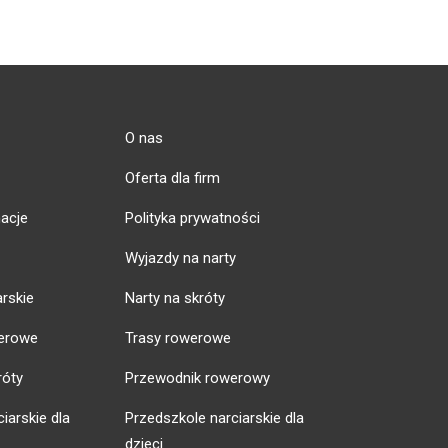
O nas
Oferta dla firm
acje
Polityka prywatności
Wyjazdy na narty
arskie
Narty na skróty
erowe
Trasy rowerowe
róty
Przewodnik rowerowy
iarskie dla
Przedszkole narciarskie dla
dzieci