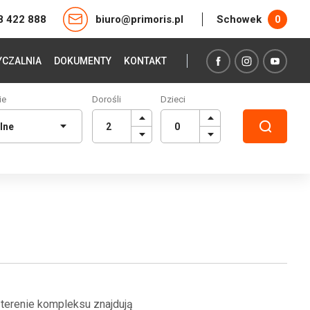
8 422 888
biuro@primoris.pl
Schowek
0
CZALNIA
DOKUMENTY
KONTAKT
ie
Dorośli
Dzieci
 terenie kompleksu znajdują