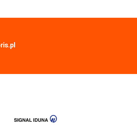
is.pl