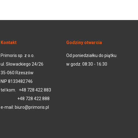
Kontakt
Godziny otwarcia
Primoris sp. z o.o.
Od poniedziałku do piątku
ul. Słowackiego 24/26
w godz. 08:30 - 16:30
35-060 Rzeszów
NIP 8133482746
tel kom.
+48 728 422 883
+48 728 422 888
e-mail:
biuro@primoris.pl