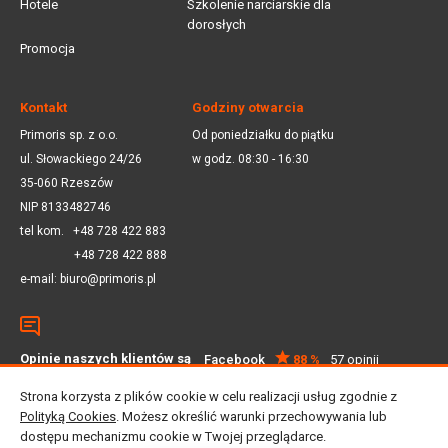
Hotele
Szkolenie narciarskie dla
dorosłych
Promocja
Kontakt
Godziny otwarcia
Primoris sp. z o.o.
Od poniedziałku do piątku
ul. Słowackiego 24/26
w godz. 08:30 - 16:30
35-060 Rzeszów
NIP 8133482746
tel kom.
+48 728 422 883
+48 728 422 888
e-mail:
biuro@primoris.pl
Opinie naszych klientów są
Facebook
88 %
57 opinii
dla nas ważne
Google
4.5
59 opinii
Strona korzysta z plików cookie w celu realizacji usług zgodnie z
Polityką Cookies
. Możesz określić warunki przechowywania lub
dostępu mechanizmu cookie w Twojej przeglądarce.
© 2025 Primoris Sp. z o.o. Wszystkie prawa zastrzeżone