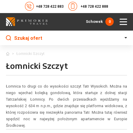
+48 728 422 883
+48 728 422 888
Schowek
0
Szukaj ofert
>
Łomnicki Szczyt
Łomnicki Szczyt
Łomnica to drugi co do wysokości szczyt Tatr Wysokich. Można na
niego wjechać kolejką gondolową, która startuje z dolnej stacji
Tatrzańskiej Łomnicy. Po dwóch przesiadkach wjeżdżamy na
wysokość 2 634 m n.p.m., gdzie znajduje się platforma widokowa, z
której rozpościera się niezwykła panorama Tatr. Można tutaj również
spędzić noc w najwyżej położonym apartamencie w Europie
Środkowej.