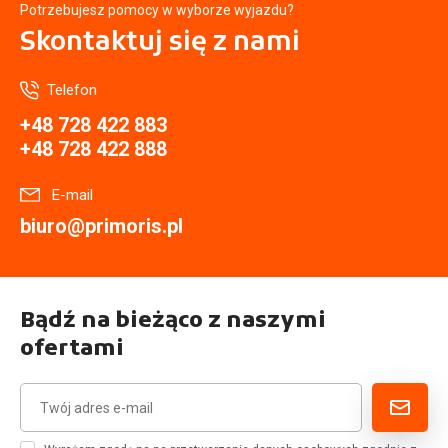
Potrzebujesz pomocy w wyborze wyjazdu?
Skontaktuj się
z nami
Telefon
+48 728 422 883
+48 728 422 888
E-mail
biuro@primoris.pl
Bądź na bieżąco z naszymi
ofertami