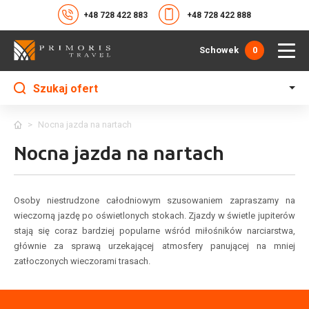
+48 728 422 883
+48 728 422 888
Schowek
0
Szukaj ofert
>
Nocna jazda na nartach
Nocna jazda na nartach
Osoby niestrudzone całodniowym szusowaniem zapraszamy na
wieczorną jazdę po oświetlonych stokach. Zjazdy w świetle jupiterów
stają się coraz bardziej popularne wśród miłośników narciarstwa,
głównie za sprawą urzekającej atmosfery panującej na mniej
zatłoczonych wieczorami trasach.