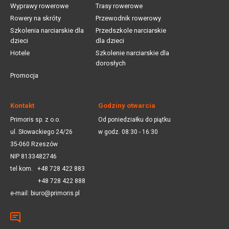
Wyprawy rowerowe
Trasy rowerowe
Rowery na skróty
Przewodnik rowerowy
Szkolenia narciarskie dla
Przedszkole narciarskie
dzieci
dla dzieci
Hotele
Szkolenie narciarskie dla
dorosłych
Promocja
Kontakt
Godziny otwarcia
Primoris sp. z o.o.
Od poniedziałku do piątku
ul. Słowackiego 24/26
w godz. 08:30 - 16:30
35-060 Rzeszów
NIP 8133482746
tel kom.
+48 728 422 883
+48 728 422 888
e-mail:
biuro@primoris.pl