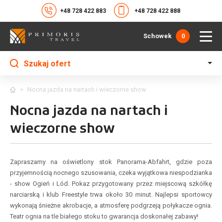
+48 728 422 883
+48 728 422 888
Schowek
0
Szukaj ofert
>
Nocna jazda na nartach i wieczorne show
Nocna jazda na nartach i
wieczorne show
Zapraszamy na oświetlony stok Panorama-Abfahrt, gdzie poza
przyjemnością nocnego szusowania, czeka wyjątkowa niespodzianka
- show Ogień i Lód. Pokaz przygotowany przez miejscową szkółkę
narciarską i klub Freestyle trwa około 30 minut. Najlepsi sportowcy
wykonają śnieżne akrobacje, a atmosferę podgrzeją połykacze ognia.
Teatr ognia na tle białego stoku to gwarancja doskonałej zabawy!