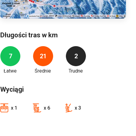
Długości tras w km
7
21
2
Łatwe
Średnie
Trudne
Wyciągi
x 1
x 6
x 3