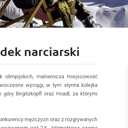
dek narciarski
 olimpijskich, malownicza miejscowość
woczesne wyciągi, w tym słynna kolejka
góry Birgitzköpfl oraz Hoadl, za którymi
h konkurencji mężczyzn oraz z rozgrywanych
 wyzwaniem jest 2,5 - kilometrowa, czarna