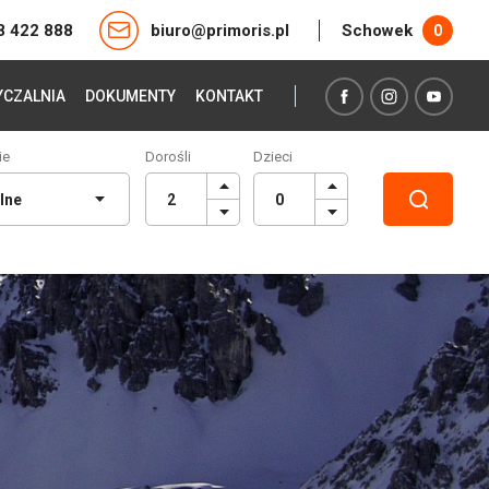
8 422 888
biuro@primoris.pl
Schowek
0
CZALNIA
DOKUMENTY
KONTAKT
ie
Dorośli
Dzieci