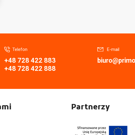
Telefon
E-mail
+48 728 422 883
biuro@primor
+48 728 422 888
ami
Partnerzy