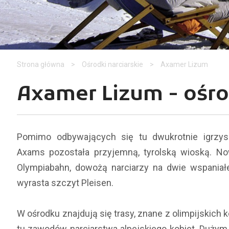
Strona główna
>
Ośrodki narciarskie
>
Axamer Lizum
Axamer Lizum - ośro
Pomimo odbywających się tu dwukrotnie igrzysk
Axams pozostała przyjemną, tyrolską wioską. No
Olympiabahn, dowożą narciarzy na dwie wspaniałe 
wyrasta szczyt Pleisen.
W ośrodku znajdują się trasy, znane z olimpijskic
tu zawodów narciarstwa alpejskiego kobiet. Dużym