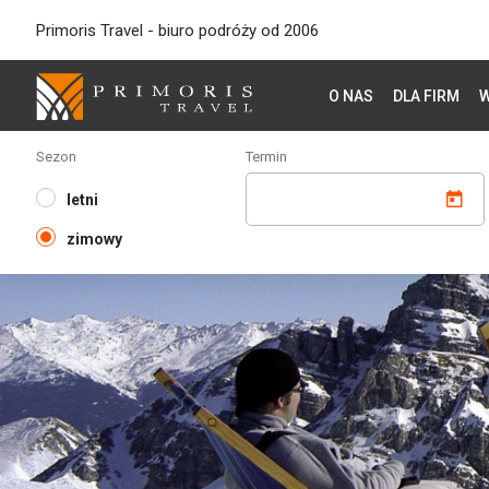
Primoris Travel - biuro podróży od 2006
O NAS
DLA FIRM
W
Sezon
Termin
letni
zimowy