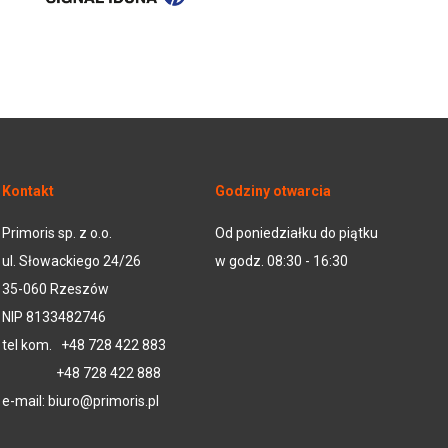
Kontakt
Godziny otwarcia
Primoris sp. z o.o.
Od poniedziałku do piątku
ul. Słowackiego 24/26
w godz. 08:30 - 16:30
35-060 Rzeszów
NIP 8133482746
tel kom.
+48 728 422 883
+48 728 422 888
e-mail:
biuro@primoris.pl