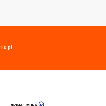
is.pl