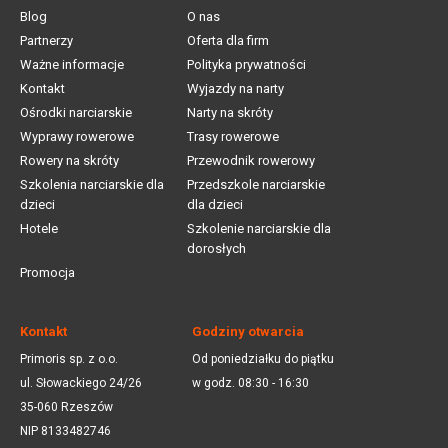
Blog
O nas
Partnerzy
Oferta dla firm
Ważne informacje
Polityka prywatności
Kontakt
Wyjazdy na narty
Ośrodki narciarskie
Narty na skróty
Wyprawy rowerowe
Trasy rowerowe
Rowery na skróty
Przewodnik rowerowy
Szkolenia narciarskie dla
Przedszkole narciarskie
dzieci
dla dzieci
Hotele
Szkolenie narciarskie dla
dorosłych
Promocja
Kontakt
Godziny otwarcia
Primoris sp. z o.o.
Od poniedziałku do piątku
ul. Słowackiego 24/26
w godz. 08:30 - 16:30
35-060 Rzeszów
NIP 8133482746