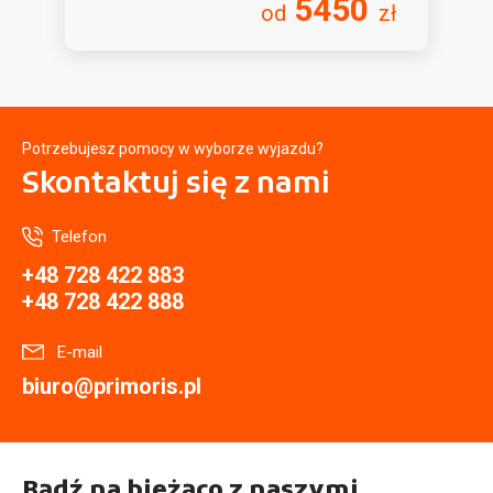
5450
od
zł
Potrzebujesz pomocy w wyborze wyjazdu?
Skontaktuj się
z nami
Telefon
+48 728 422 883
+48 728 422 888
E-mail
biuro@primoris.pl
Bądź na bieżąco z naszymi