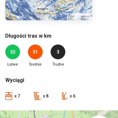
Długości tras w km
32
51
3
Łatwe
Średnie
Trudne
Wyciągi
x 7
x 8
x 6