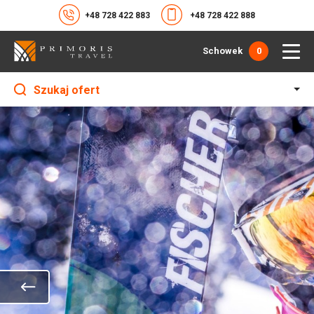
+48 728 422 883
+48 728 422 888
Schowek
0
Szukaj ofert