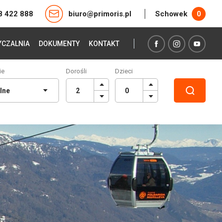
8 422 888
biuro@primoris.pl
Schowek
0
CZALNIA
DOKUMENTY
KONTAKT
ie
Dorośli
Dzieci