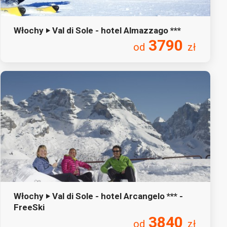
Włochy ‣ Val di Sole - hotel Almazzago ***
3790
od
zł
Włochy ‣ Val di Sole - hotel Arcangelo *** -
FreeSki
3840
od
zł