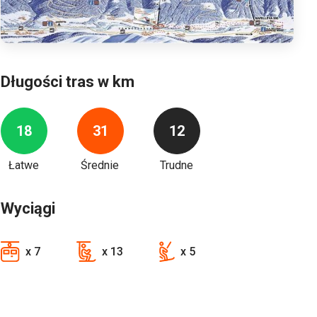
Długości tras w km
18
31
12
Łatwe
Średnie
Trudne
Wyciągi
x 7
x 13
x 5