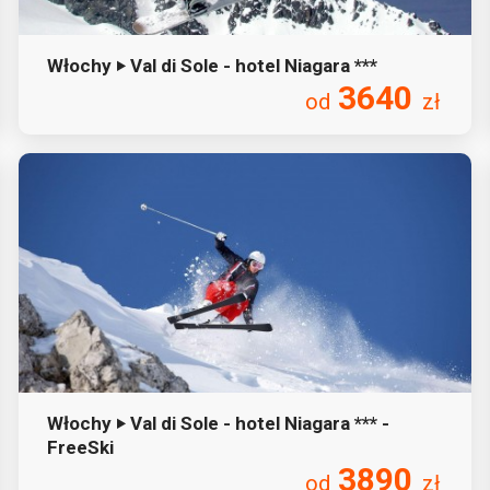
Włochy ‣ Val di Sole - hotel Niagara ***
3640
od
zł
Włochy ‣ Val di Sole - hotel Niagara *** -
FreeSki
3890
od
zł