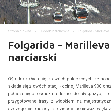
Strona główna
>
Ośrodki narciarskie
>
Folgarida - Marilleva
Folgarida - Marillev
narciarski
Ośrodek składa się z dwóch połączonych ze sobą czę
składa się z dwóch stacji - dolnej Marilleva 900 or
połączonego ośrodka oddano do dyspozycji mi
przygotowane trasy z widokiem na majestatyczne
szczególnie rodziny z dziećmi ponieważ większ