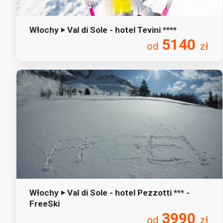
Włochy ‣ Val di Sole - hotel Tevini ****
5140
od
zł
Włochy ‣ Val di Sole - hotel Pezzotti *** -
FreeSki
3990
od
zł