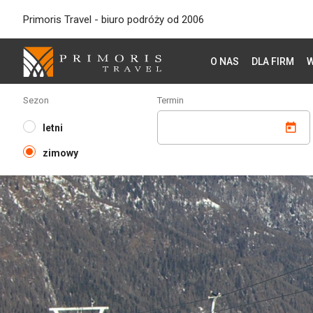
Primoris Travel - biuro podróży od 2006
O NAS
DLA FIRM
W
Sezon
Termin
letni
zimowy