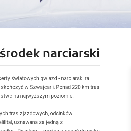
środek narciarski
erty światowych gwiazd - narciarski raj
 skończyć w Szwajcarii. Ponad 220 km tras
eństwo na najwyższym poziomie.
znych tras zjazdowych, odcinków
lilltal, uznawana za jedną z
rodka - Palinkopf - można zjechać do cyrku