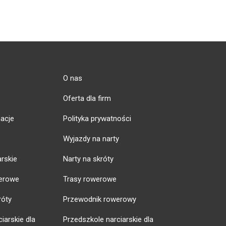
O nas
Oferta dla firm
acje
Polityka prywatności
Wyjazdy na narty
arskie
Narty na skróty
erowe
Trasy rowerowe
róty
Przewodnik rowerowy
iarskie dla
Przedszkole narciarskie dla