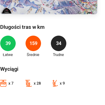
Długości tras w km
39
159
34
Łatwe
Średnie
Trudne
Wyciągi
x 7
x 28
x 9