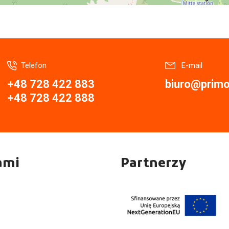
Telefon
E-mail
+48 728 422 883
biuro@primor
+48 728 422 888
ami
Partnerzy