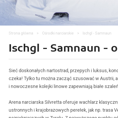
Strona główna
>
Ośrodki narciarskie
>
Ischgl - Samnaun
Ischgl - Samnaun - o
Sieć doskonałych nartostrad, przepych i luksus, konc
czeka! Tylko tu można zacząć szusować w Austrii, a
i nowoczesne kolejki linowe zapewniają białe szal
Arena narciarska Silvretta oferuje wachlarz klasyc
ustronnych i krajobrazowych perełek, jak np. trasa Ve
najpiękniejszych w Tyrolu. Z najwyższego punktu oś