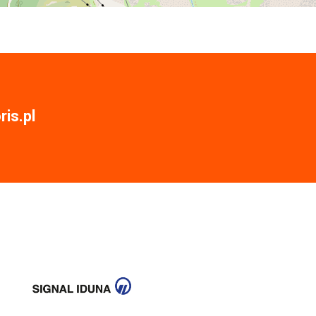
is.pl