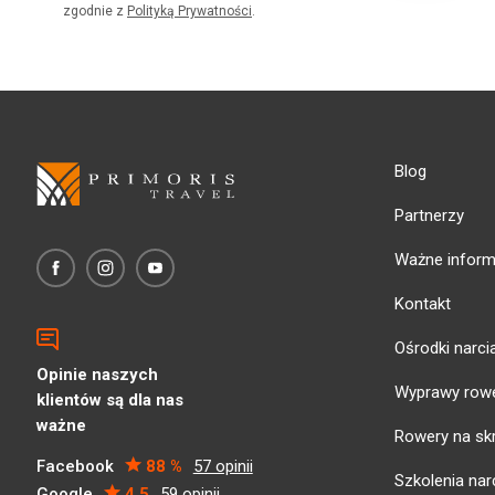
zgodnie z
Polityką Prywatności
.
Blog
Partnerzy
Ważne inform
Kontakt
Ośrodki narci
Opinie naszych
Wyprawy row
klientów są dla nas
ważne
Rowery na sk
Facebook
88 %
57 opinii
Szkolenia narc
Google
4.5
59 opinii