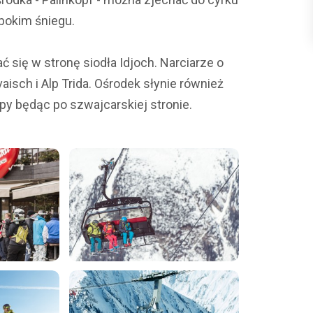
bokim śniegu.
ć się w stronę siodła Idjoch. Narciarze o
sch i Alp Trida. Ośrodek słynie również
py będąc po szwajcarskiej stronie.