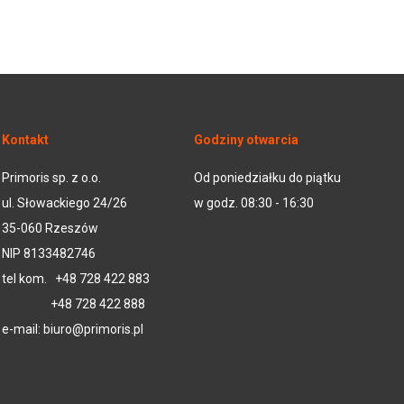
Kontakt
Godziny otwarcia
Primoris sp. z o.o.
Od poniedziałku do piątku
ul. Słowackiego 24/26
w godz. 08:30 - 16:30
35-060 Rzeszów
NIP 8133482746
tel kom.
+48 728 422 883
+48 728 422 888
e-mail:
biuro@primoris.pl