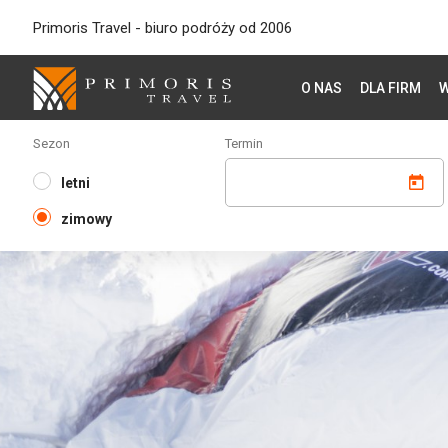
Primoris Travel - biuro podróży od 2006
O NAS
DLA FIRM
W
Sezon
Termin
letni
zimowy