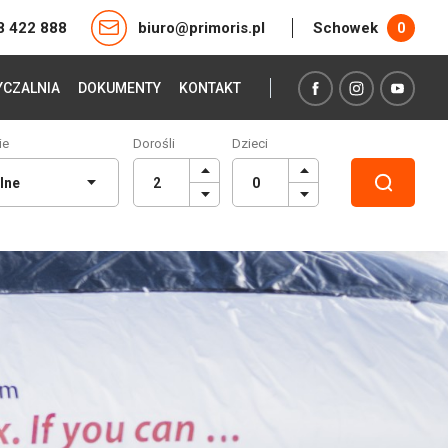
8 422 888
biuro@primoris.pl
Schowek
0
CZALNIA
DOKUMENTY
KONTAKT
ie
Dorośli
Dzieci