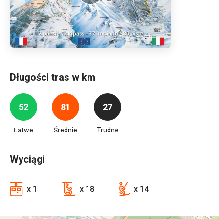
Długości tras w km
52
81
27
Łatwe
Średnie
Trudne
Wyciągi
x 1
x 18
x 14