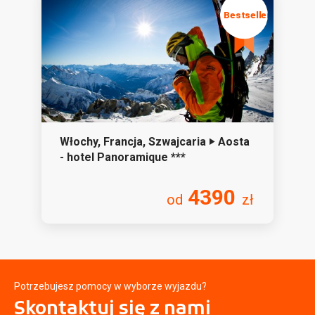
Włochy, Francja, Szwajcaria ‣ Aosta
- hotel Panoramique ***
4390
od
zł
Potrzebujesz pomocy w wyborze wyjazdu?
Skontaktuj się
z nami