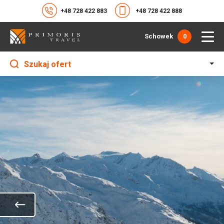
+48 728 422 883
+48 728 422 888
Schowek
0
Szukaj ofert