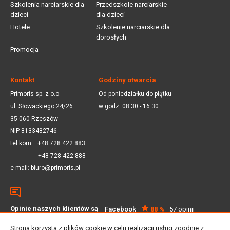
Szkolenia narciarskie dla
Przedszkole narciarskie
dzieci
dla dzieci
Hotele
Szkolenie narciarskie dla
dorosłych
Promocja
Kontakt
Godziny otwarcia
Primoris sp. z o.o.
Od poniedziałku do piątku
ul. Słowackiego 24/26
w godz. 08:30 - 16:30
35-060 Rzeszów
NIP 8133482746
tel kom.
+48 728 422 883
+48 728 422 888
e-mail:
biuro@primoris.pl
Opinie naszych klientów są
Facebook
88 %
57 opinii
dla nas ważne
Google
4.5
59 opinii
Strona korzysta z plików cookie w celu realizacji usług zgodnie z