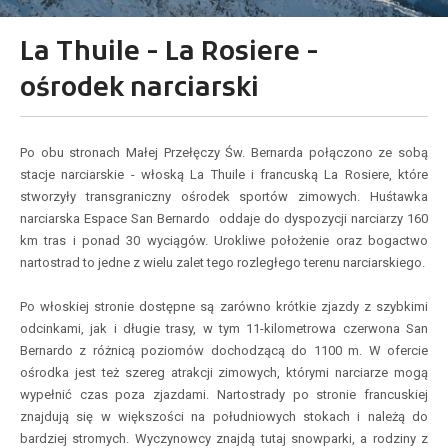
La Thuile - La Rosiere -
ośrodek narciarski
Po obu stronach Małej Przełęczy Św. Bernarda połączono ze sobą
stacje narciarskie - włoską La Thuile i francuską La Rosiere, które
stworzyły transgraniczny ośrodek sportów zimowych. Huśtawka
narciarska Espace San Bernardo oddaje do dyspozycji narciarzy 160
km tras i ponad 30 wyciągów. Urokliwe położenie oraz bogactwo
nartostrad to jedne z wielu zalet tego rozległego terenu narciarskiego.
Po włoskiej stronie dostępne są zarówno krótkie zjazdy z szybkimi
odcinkami, jak i długie trasy, w tym 11-kilometrowa czerwona San
Bernardo z różnicą poziomów dochodzącą do 1100 m. W ofercie
ośrodka jest też szereg atrakcji zimowych, którymi narciarze mogą
wypełnić czas poza zjazdami. Nartostrady po stronie francuskiej
znajdują się w większości na południowych stokach i należą do
bardziej stromych. Wyczynowcy znajdą tutaj snowparki, a rodziny z