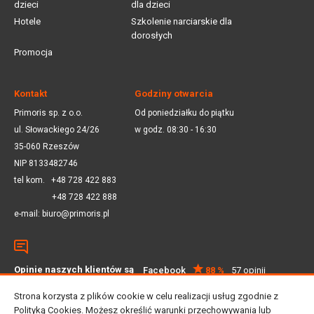
dzieci
dla dzieci
Hotele
Szkolenie narciarskie dla
dorosłych
Promocja
Kontakt
Godziny otwarcia
Primoris sp. z o.o.
Od poniedziałku do piątku
ul. Słowackiego 24/26
w godz. 08:30 - 16:30
35-060 Rzeszów
NIP 8133482746
tel kom.
+48 728 422 883
+48 728 422 888
e-mail:
biuro@primoris.pl
Opinie naszych klientów są
Facebook
88 %
57 opinii
dla nas ważne
Google
4.5
59 opinii
Strona korzysta z plików cookie w celu realizacji usług zgodnie z
Polityką Cookies
. Możesz określić warunki przechowywania lub