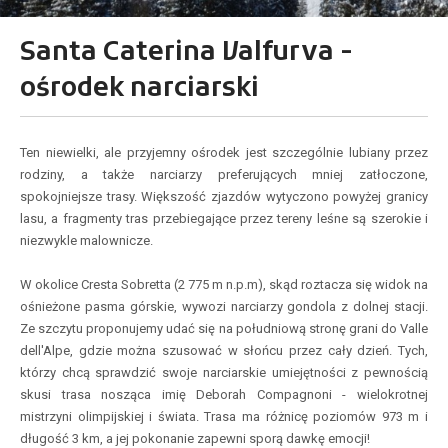
Santa Caterina Valfurva -
ośrodek narciarski
Ten niewielki, ale przyjemny ośrodek jest szczególnie lubiany przez
rodziny, a także narciarzy preferujących mniej zatłoczone,
spokojniejsze trasy. Większość zjazdów wytyczono powyżej granicy
lasu, a fragmenty tras przebiegające przez tereny leśne są szerokie i
niezwykle malownicze.
W okolice Cresta Sobretta (2 775 m n.p.m), skąd roztacza się widok na
ośnieżone pasma górskie, wywozi narciarzy gondola z dolnej stacji.
Ze szczytu proponujemy udać się na południową stronę grani do Valle
dell'Alpe, gdzie można szusować w słońcu przez cały dzień. Tych,
którzy chcą sprawdzić swoje narciarskie umiejętności z pewnością
skusi trasa nosząca imię Deborah Compagnoni - wielokrotnej
mistrzyni olimpijskiej i świata. Trasa ma różnicę poziomów 973 m i
długość 3 km, a jej pokonanie zapewni sporą dawkę emocji!