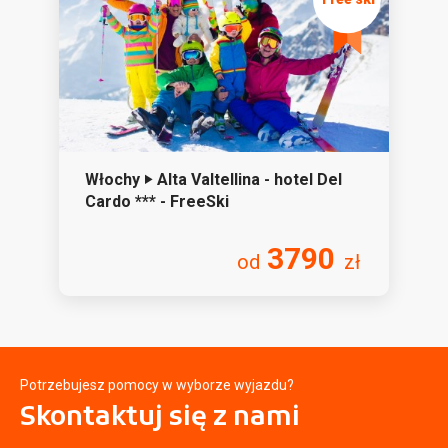
Włochy ‣ Alta Valtellina - hotel Del
Cardo *** - FreeSki
3790
od
zł
Potrzebujesz pomocy w wyborze wyjazdu?
Skontaktuj się
z nami