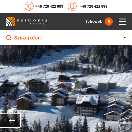
+48 728 422 883
+48 728 422 888
Schowek
0
Szukaj ofert