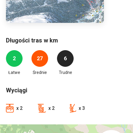
Długości tras w km
2
27
6
Łatwe
Średnie
Trudne
Wyciągi
x 2
x 2
x 3