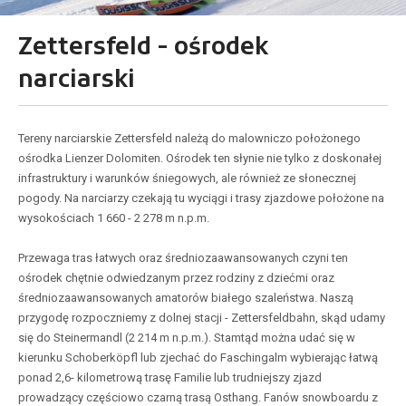
Zettersfeld - ośrodek
narciarski
Tereny narciarskie Zettersfeld należą do malowniczo położonego
ośrodka Lienzer Dolomiten. Ośrodek ten słynie nie tylko z doskonałej
infrastruktury i warunków śniegowych, ale również ze słonecznej
pogody. Na narciarzy czekają tu wyciągi i trasy zjazdowe położone na
wysokościach 1 660 - 2 278 m n.p.m.
Przewaga tras łatwych oraz średniozaawansowanych czyni ten
ośrodek chętnie odwiedzanym przez rodziny z dziećmi oraz
średniozaawansowanych amatorów białego szaleństwa. Naszą
przygodę rozpoczniemy z dolnej stacji - Zettersfeldbahn, skąd udamy
się do Steinermandl (2 214 m n.p.m.). Stamtąd można udać się w
kierunku Schoberköpfl lub zjechać do Faschingalm wybierając łatwą
ponad 2,6- kilometrową trasę Familie lub trudniejszy zjazd
prowadzący częściowo czarną trasą Osthang. Fanów snowboardu z