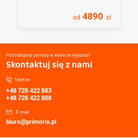
4890
od
zł
Potrzebujesz pomocy w wyborze wyjazdu?
Skontaktuj się
z nami
Telefon
+48 728 422 883
+48 728 422 888
E-mail
biuro@primoris.pl