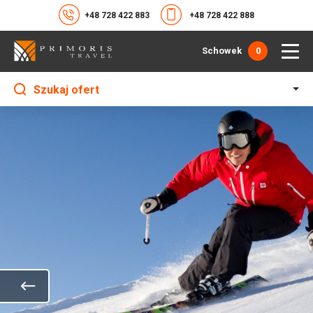
+48 728 422 883
+48 728 422 888
Schowek
0
Szukaj ofert