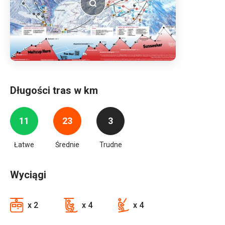
Długości tras w km
11
23
3
Łatwe
Średnie
Trudne
Wyciągi
x 2
x 4
x 4