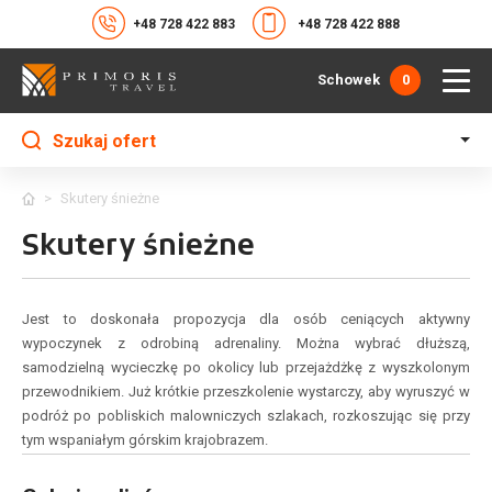
+48 728 422 883
+48 728 422 888
Schowek
0
Szukaj ofert
>
Skutery śnieżne
Skutery śnieżne
Jest to doskonała propozycja dla osób ceniących aktywny
wypoczynek z odrobiną adrenaliny. Można wybrać dłuższą,
samodzielną wycieczkę po okolicy lub przejażdżkę z wyszkolonym
przewodnikiem. Już krótkie przeszkolenie wystarczy, aby wyruszyć w
podróż po pobliskich malowniczych szlakach, rozkoszując się przy
tym wspaniałym górskim krajobrazem.