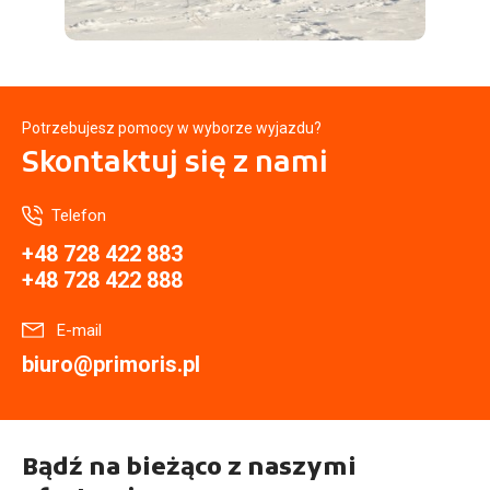
Potrzebujesz pomocy w wyborze wyjazdu?
Skontaktuj się
z nami
Telefon
+48 728 422 883
+48 728 422 888
E-mail
biuro@primoris.pl
Bądź na bieżąco z naszymi