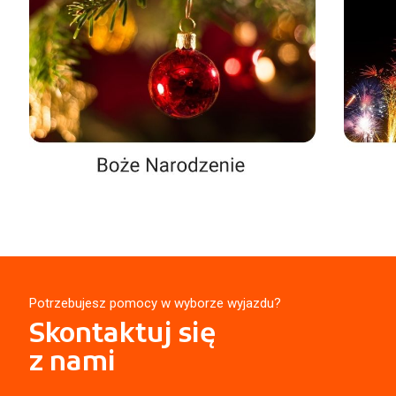
Potrzebujesz pomocy w wyborze wyjazdu?
Skontaktuj się
z nami