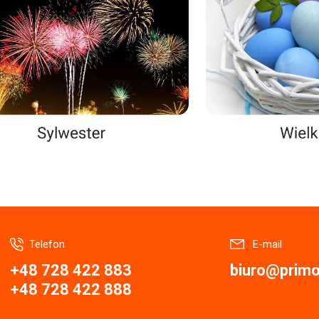
Telefon
E-mail
+48 728 422 883
biuro@primor
+48 728 422 888