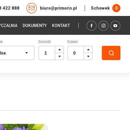
8 422 888
biuro@primoris.pl
Schowek
0
CZALNIA
DOKUMENTY
KONTAKT
ie
Dorośli
Dzieci