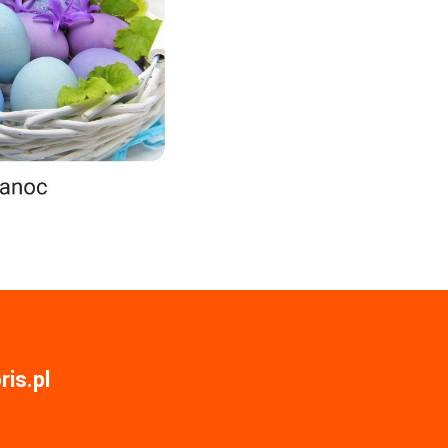
is.pl