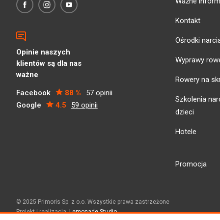
Ważne inform
Kontakt
Ośrodki narci
Opinie naszych
Wyprawy row
klientów są dla nas
ważne
Rowery na sk
Facebook
88 %
57 opinii
Szkolenia narc
Google
4.5
59 opinii
dzieci
Hotele
Promocja
© 2025 Primoris Sp. z o.o. Wszystkie prawa zastrzeżone
Projekt i realizacja:
Lemonade Studio