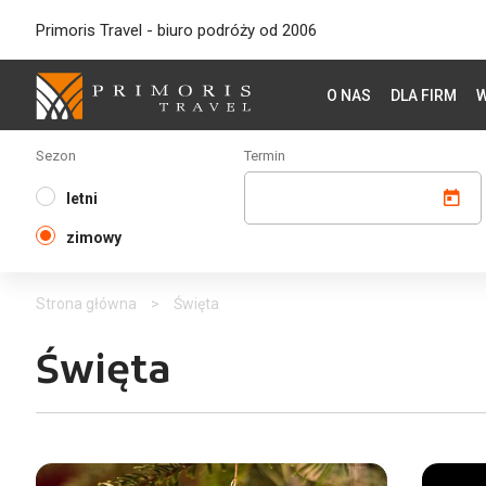
Primoris Travel - biuro podróży od 2006
O NAS
DLA FIRM
W
Sezon
Termin
letni
zimowy
Strona główna
>
Święta
Święta