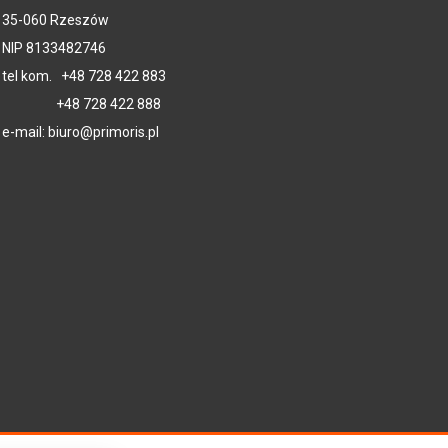
35-060 Rzeszów
NIP 8133482746
tel kom.
+48 728 422 883
+48 728 422 888
e-mail:
biuro@primoris.pl