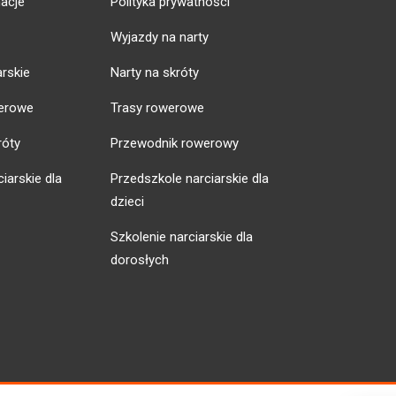
acje
Polityka prywatności
Wyjazdy na narty
arskie
Narty na skróty
erowe
Trasy rowerowe
róty
Przewodnik rowerowy
iarskie dla
Przedszkole narciarskie dla
dzieci
Szkolenie narciarskie dla
dorosłych