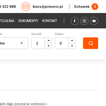
8 422 888
biuro@primoris.pl
Schowek
0
CZALNIA
DOKUMENTY
KONTAKT
ie
Dorośli
Dzieci
ch daje poczucie wolności i