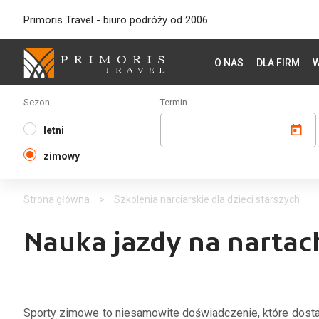
Primoris Travel - biuro podróży od 2006
O NAS
DLA FIRM
W
Sezon
Termin
letni
zimowy
Strona główna
>
Szkolenia narciarskie dla dzieci starszych
Nauka jazdy na nartach
Sporty zimowe to niesamowite doświadczenie, które dosta