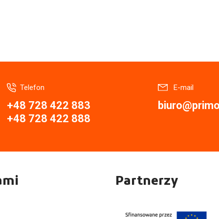
Telefon
E-mail
+48 728 422 883
biuro@primor
+48 728 422 888
ami
Partnerzy