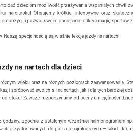
Warto dać dzieciom możliwość przeżywania wspaniałych chwil z
a narciarska! Oferujemy krótkie, intensywne oraz skuteczn
ej propozycji i pozwól swoim pociechom odkryć magię sportów 
. Naszą specjalnością są właśnie lekcje jazdy na nartach!
azdy na nartach dla dzieci
 różnym wieku oraz na różnych poziomach zaawansowania. Stw
azji spróbować swoich sił na nartach, jak i dla tych bardziej do
my od stoku! Zawsze rozpoczynamy od oceny umiejętności dzie
raz godziny, zgodnie z ustalonym wcześniej harmonogramem np. 
kach przystosowanych do potrzeb najmłodszych — takich, które 