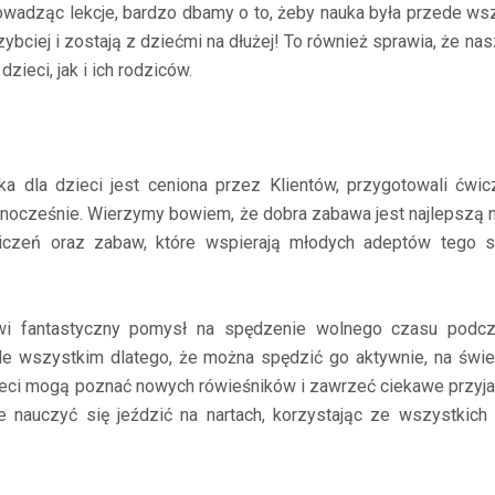
adząc lekcje, bardzo dbamy o to, żeby nauka była przede wsz
ciej i zostają z dziećmi na dłużej! To również sprawia, że nasz
ieci, jak i ich rodziców.
rska dla dzieci jest ceniona przez Klientów, przygotowali ćw
wnocześnie. Wierzymy bowiem, że dobra zabawa jest najlepszą m
iczeń oraz zabaw, które wspierają młodych adeptów tego 
nowi fantastyczny pomysł na spędzenie wolnego czasu podcz
ede wszystkim dlatego, że można spędzić go aktywnie, na świ
zieci mogą poznać nowych rówieśników i zawrzeć ciekawe przyja
nauczyć się jeździć na nartach, korzystając ze wszystkich at