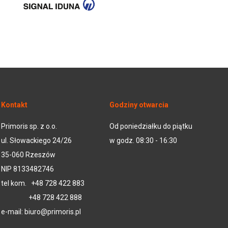
Kontakt
Godziny otwarcia
Primoris sp. z o.o.
Od poniedziałku do piątku
ul. Słowackiego 24/26
w godz. 08:30 - 16:30
35-060 Rzeszów
NIP 8133482746
tel kom.
+48 728 422 883
+48 728 422 888
e-mail:
biuro@primoris.pl