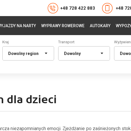
+48 728 422 883
+48 72
YJAZDY NA NARTY
WYPRAWY ROWEROWE
AUTOKARY
WYPOŻY
Kraj
Transport
Wyżywien
 dla dzieci
rcza niezapomnianych emocji. Zjeżdżanie po zaśnieżonych stoka