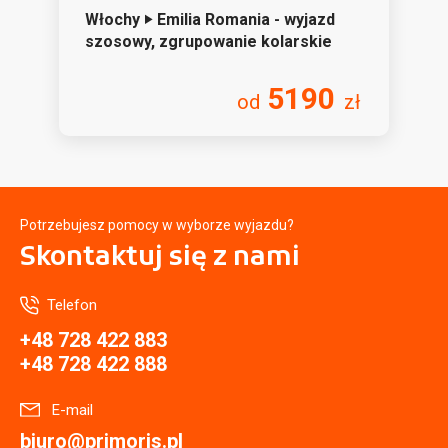
Włochy ‣ Emilia Romania - wyjazd
szosowy, zgrupowanie kolarskie
5190
od
zł
Potrzebujesz pomocy w wyborze wyjazdu?
Skontaktuj się
z nami
Telefon
+48 728 422 883
+48 728 422 888
E-mail
biuro@primoris.pl