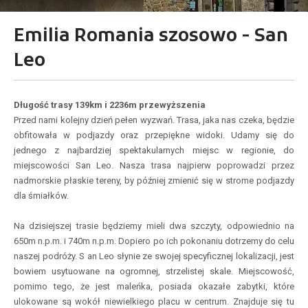
Emilia Romania szosowo - San
Leo
Długość trasy 139km i 2236m przewyższenia
Przed nami kolejny dzień pełen wyzwań. Trasa, jaka nas czeka, będzie
obfitowała w podjazdy oraz przepiękne widoki. Udamy się do
jednego z najbardziej spektakularnych miejsc w regionie, do
miejscowości San Leo. Nasza trasa najpierw poprowadzi przez
nadmorskie płaskie tereny, by później zmienić się w strome podjazdy
dla śmiałków.
Na dzisiejszej trasie będziemy mieli dwa szczyty, odpowiednio na
650m n.p.m. i 740m n.p.m. Dopiero po ich pokonaniu dotrzemy do celu
naszej podróży. S an Leo słynie ze swojej specyficznej lokalizacji, jest
bowiem usytuowane na ogromnej, strzelistej skale. Miejscowość,
pomimo tego, że jest maleńka, posiada okazałe zabytki, które
ulokowane są wokół niewielkiego placu w centrum. Znajduje się tu