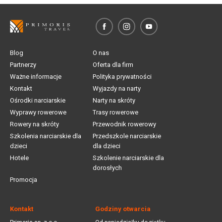
Blog
O nas
Partnerzy
Oferta dla firm
Ważne informacje
Polityka prywatności
Kontakt
Wyjazdy na narty
Ośrodki narciarskie
Narty na skróty
Wyprawy rowerowe
Trasy rowerowe
Rowery na skróty
Przewodnik rowerowy
Szkolenia narciarskie dla
Przedszkole narciarskie
dzieci
dla dzieci
Hotele
Szkolenie narciarskie dla
dorosłych
Promocja
Kontakt
Godziny otwarcia