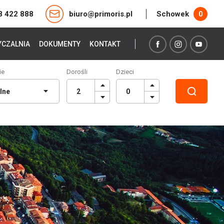
8 422 888
biuro@primoris.pl
Schowek
0
CZALNIA
DOKUMENTY
KONTAKT
ie
Dorośli
Dzieci