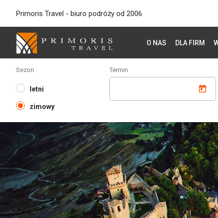
Primoris Travel - biuro podróży od 2006
O NAS
DLA FIRM
W
Sezon
Termin
letni
zimowy