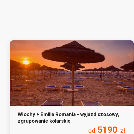
Włochy ‣ Emilia Romania - wyjazd szosowy,
zgrupowanie kolarskie
5190
od
zł