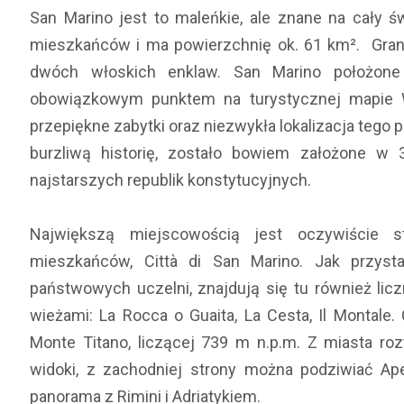
San Marino jest to maleńkie, ale znane na cały św
mieszkańców i ma powierzchnię ok. 61 km². Grani
dwóch włoskich enklaw. San Marino położone
obowiązkowym punktem na turystycznej mapie Wł
przepiękne zabytki oraz niezwykła lokalizacja tego p
burzliwą historię, zostało bowiem założone w 
najstarszych republik konstytucyjnych.
Największą miejscowością jest oczywiście st
mieszkańców, Città di San Marino. Jak przysta
państwowych uczelni, znajdują się tu również lic
wieżami: La Rocca o Guaita, La Cesta, Il Montale.
Monte Titano, liczącej 739 m n.p.m. Z miasta roz
widoki, z zachodniej strony można podziwiać Ape
panorama z Rimini i Adriatykiem.