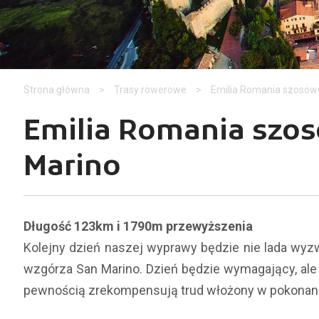
Strona główna
>
Trasy rowerowe
>
Emilia Romania szosowo
Emilia Romania szo
Marino
Długość 123km i 1790m przewyższenia
Kolejny dzień naszej wyprawy będzie nie lada wy
wzgórza San Marino. Dzień będzie wymagający, ale 
pewnością zrekompensują trud włożony w pokonanie