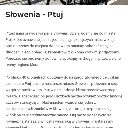
Słowenia - Ptuj
Przed nami prawdziwa perła Słowenii, dzisiaj udamy się do miasta
Ptuj, które uznawane jest za jedno z najpiękniejszych miast w kraju.
Nim dotrzemy do miejsca docelowego musimy pokonać trasę o
długości nieco ponad 50 kilometrów, z kilkoma krótkimi podjazdami.
Poruszać się będziemy ponownie spokojnymi drogami, przez zielone
tereny regionu Mura.
Po blisko 40 kilometrach dotrzemy do naszego głównego celu jakim
jest miasto Ptuj. Jest to najstarsze miasto Słowenii, położone u stóp
wzgórza zamkowego. Ptuj w pełni oddaje klimat średniowiecznego
miasta, a spacerując po jego uliczkach można również poczuć historię
czasów starożytnych. Nad miastem wznosi się jeden z
najpiękniejszych zamków w Słowenii, z którego rozpościera się
widok na całe średniowieczne miasto. Ptuj może poszczycić się
również najstarszą piwniczką winiarską w Słowenii i najstarszymi
słoweńskimi winami. Winiarskie tradycje sięgają jeszcze czasów