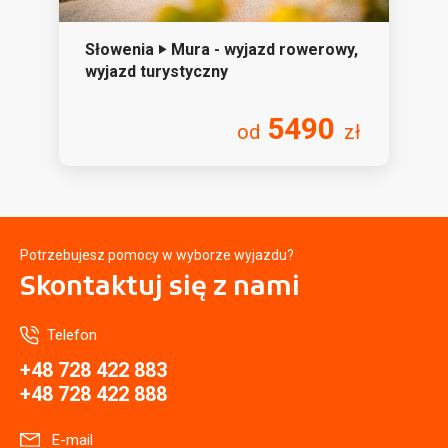
Słowenia ‣ Mura - wyjazd rowerowy,
wyjazd turystyczny
5490
od
zł
Potrzebujesz pomocy w wyborze wyjazdu?
Skontaktuj się
z nami
Telefon
+48 728 422 883
+48 728 422 888
E-mail