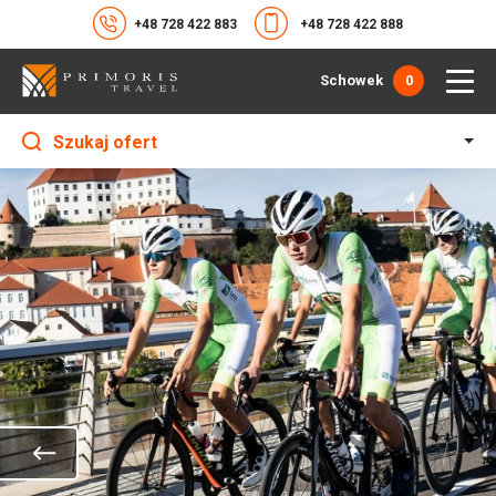
+48 728 422 883
+48 728 422 888
Schowek
0
Szukaj ofert