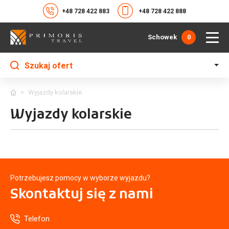
+48 728 422 883
+48 728 422 888
Schowek
0
Szukaj ofert
>
Wyjazdy kolarskie
Wyjazdy kolarskie
Potrzebujesz pomocy w wyborze wyjazdu?
Skontaktuj się
z nami
Telefon