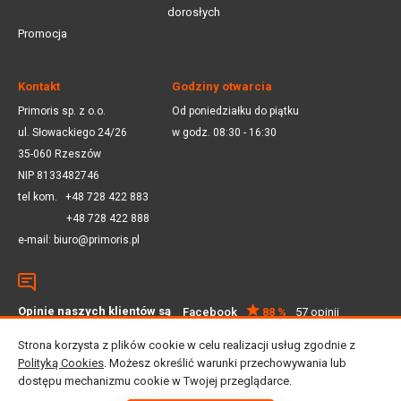
dorosłych
Promocja
Kontakt
Godziny otwarcia
Primoris sp. z o.o.
Od poniedziałku do piątku
ul. Słowackiego 24/26
w godz. 08:30 - 16:30
35-060 Rzeszów
NIP 8133482746
tel kom.
+48 728 422 883
+48 728 422 888
e-mail:
biuro@primoris.pl
Opinie naszych klientów są
Facebook
88 %
57 opinii
dla nas ważne
Google
4.5
59 opinii
Strona korzysta z plików cookie w celu realizacji usług zgodnie z
Polityką Cookies
. Możesz określić warunki przechowywania lub
dostępu mechanizmu cookie w Twojej przeglądarce.
© 2025 Primoris Sp. z o.o. Wszystkie prawa zastrzeżone