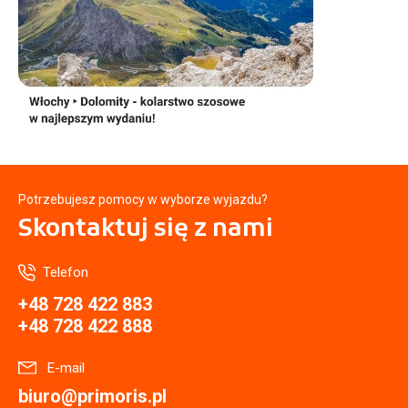
Potrzebujesz pomocy w wyborze wyjazdu?
Skontaktuj się
z nami
Telefon
+48 728 422 883
+48 728 422 888
E-mail
biuro@primoris.pl