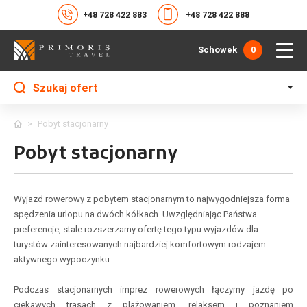
+48 728 422 883
+48 728 422 888
Schowek
0
Szukaj ofert
>
Pobyt stacjonarny
Pobyt stacjonarny
Wyjazd rowerowy z pobytem stacjonarnym to najwygodniejsza forma
spędzenia urlopu na dwóch kółkach. Uwzględniając Państwa
preferencje, stale rozszerzamy ofertę tego typu wyjazdów dla
turystów zainteresowanych najbardziej komfortowym rodzajem
aktywnego wypoczynku.
Podczas stacjonarnych imprez rowerowych łączymy jazdę po
ciekawych trasach z plażowaniem, relaksem i poznaniem