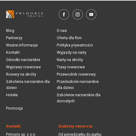
Blog
O nas
Partnerzy
Oferta dla firm
Ważne informacje
Polityka prywatności
Kontakt
Wyjazdy na narty
Ośrodki narciarskie
Narty na skróty
Wyprawy rowerowe
Trasy rowerowe
Rowery na skróty
Przewodnik rowerowy
Szkolenia narciarskie dla
Przedszkole narciarskie
dzieci
dla dzieci
Hotele
Szkolenie narciarskie dla
dorosłych
Promocja
Kontakt
Godziny otwarcia
Primoris sp. z o.o.
Od poniedziałku do piątku