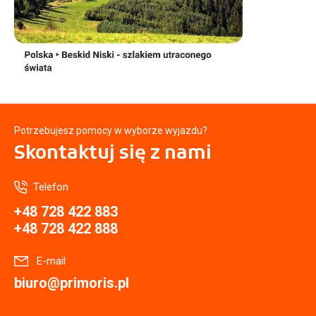
Potrzebujesz pomocy w wyborze wyjazdu?
Skontaktuj się
z nami
Telefon
+48 728 422 883
+48 728 422 888
E-mail
biuro@primoris.pl