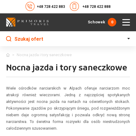
+48 728 422 883
+48 728 422 888
Schowek
0
Szukaj ofert
>
Nocna jazda i tory saneczkowe
Nocna jazda i tory saneczkowe
Wiele ośrodków narciarskich w Alpach oferuje narciarzom moc
atrakcji również wieczorami. Jedną z najczęściej spotykanych
aktywności jest nocna jazda na nartach na oświetlonych stokach.
Pokonywanie zjazdów po skrzypiącym śniegu, pod rozgwieżdżonym
niebem daje ogromną satysfakcję i pozwala odkryć nową stronę
narciarstwa. To świetna forma rozrywki dla osób niestrudzonych
całodziennym szusowaniem.