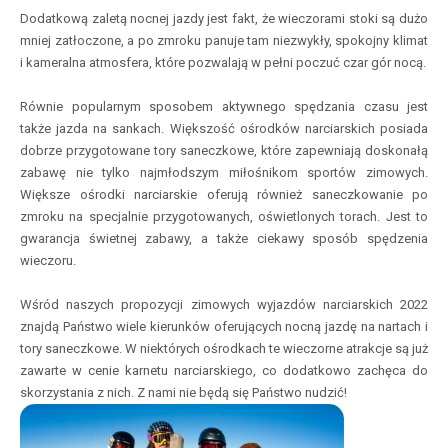
Dodatkową zaletą nocnej jazdy jest fakt, że wieczorami stoki są dużo
mniej zatłoczone, a po zmroku panuje tam niezwykły, spokojny klimat
i kameralna atmosfera, które pozwalają w pełni poczuć czar gór nocą.
Równie popularnym sposobem aktywnego spędzania czasu jest
także jazda na sankach. Większość ośrodków narciarskich posiada
dobrze przygotowane tory saneczkowe, które zapewniają doskonałą
zabawę nie tylko najmłodszym miłośnikom sportów zimowych.
Większe ośrodki narciarskie oferują również saneczkowanie po
zmroku na specjalnie przygotowanych, oświetlonych torach. Jest to
gwarancja świetnej zabawy, a także ciekawy sposób spędzenia
wieczoru.
Wśród naszych propozycji zimowych wyjazdów narciarskich 2022
znajdą Państwo wiele kierunków oferujących nocną jazdę na nartach i
tory saneczkowe. W niektórych ośrodkach te wieczorne atrakcje są już
zawarte w cenie karnetu narciarskiego, co dodatkowo zachęca do
skorzystania z nich. Z nami nie będą się Państwo nudzić!