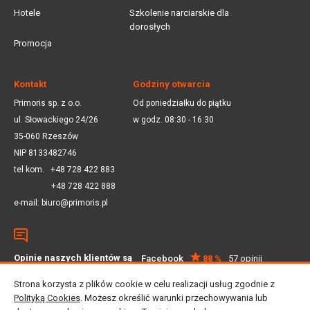
Hotele
Szkolenie narciarskie dla
dorosłych
Promocja
Kontakt
Godziny otwarcia
Primoris sp. z o.o.
Od poniedziałku do piątku
ul. Słowackiego 24/26
w godz. 08:30 - 16:30
35-060 Rzeszów
NIP 8133482746
tel kom.
+48 728 422 883
+48 728 422 888
e-mail:
biuro@primoris.pl
Opinie naszych klientów są
Facebook
88 %
57 opinii
dla nas ważne
Google
4.5
59 opinii
Strona korzysta z plików cookie w celu realizacji usług zgodnie z
Polityką Cookies
. Możesz określić warunki przechowywania lub