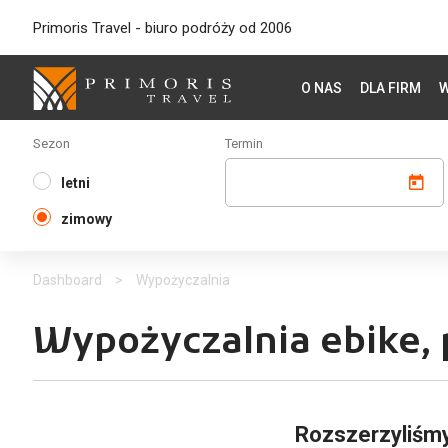
Primoris Travel - biuro podróży od 2006
O NAS
DLA FIRM
W
Sezon
Termin
letni
zimowy
Dashboard
>
Wypożyczalnia
Wypożyczalnia ebike,
Rozszerzyliśmy 