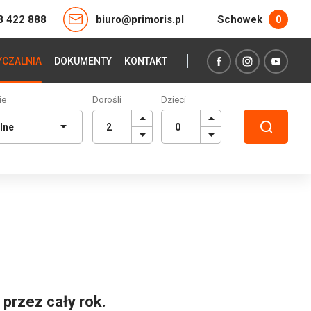
8 422 888
biuro@primoris.pl
Schowek
0
CZALNIA
DOKUMENTY
KONTAKT
ie
Dorośli
Dzieci
 przez cały rok.