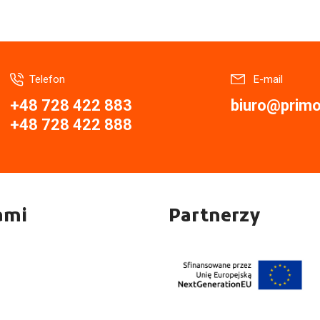
Telefon
E-mail
+48 728 422 883
biuro@primor
+48 728 422 888
ami
Partnerzy