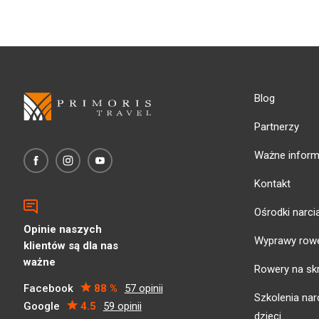
Blog
Partnerzy
Ważne inform
Kontakt
Ośrodki narci
Opinie naszych
Wyprawy row
klientów są dla nas
ważne
Rowery na sk
Facebook
88 %
57 opinii
Szkolenia narc
Google
4.5
59 opinii
dzieci