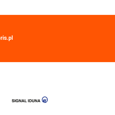
is.pl