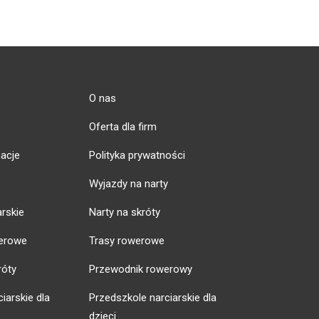
O nas
Oferta dla firm
acje
Polityka prywatności
Wyjazdy na narty
arskie
Narty na skróty
erowe
Trasy rowerowe
róty
Przewodnik rowerowy
iarskie dla
Przedszkole narciarskie dla
dzieci