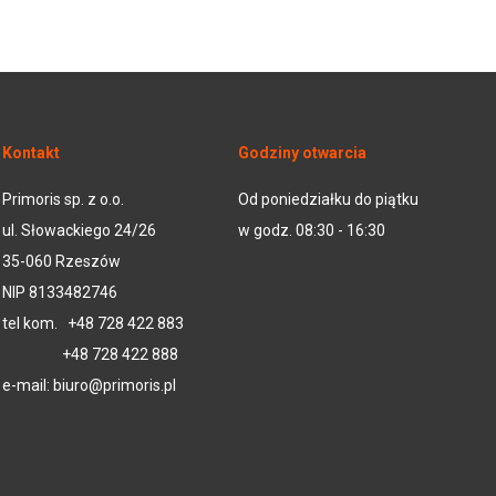
Kontakt
Godziny otwarcia
Primoris sp. z o.o.
Od poniedziałku do piątku
ul. Słowackiego 24/26
w godz. 08:30 - 16:30
35-060 Rzeszów
NIP 8133482746
tel kom.
+48 728 422 883
+48 728 422 888
e-mail:
biuro@primoris.pl