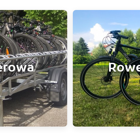
erowa
Rowe