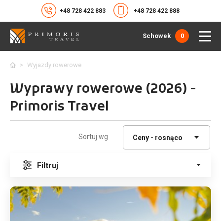
+48 728 422 883
+48 728 422 888
Schowek
0
>
Wyjazdy rowerowe
Wyprawy rowerowe (2026) -
Primoris Travel
Sortuj wg
Filtruj