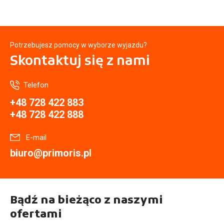
Potrzebujesz pomocy w wyborze wyjazdu?
Skontaktuj się
z nami
Telefon
+48 728 422 883
+48 728 422 888
E-mail
biuro@primoris.pl
Bądź na bieżąco z naszymi
ofertami