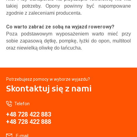
takiej potrzeby. Opony powinny być napompowane
zgodnie z zaleceniami producenta.
Co warto zabrać ze sobą na wyjazd rowerowy?
Poza podstawowym wyposażeniem warto mieć przy
sobie zapasową dętkę, pompkę, łyżki do opon, multitool
oraz niewielką oliwkę do łańcucha.
Potrzebujesz pomocy w wyborze wyjazdu?
Skontaktuj się
z nami
Telefon
+48 728 422 883
+48 728 422 888
E-mail