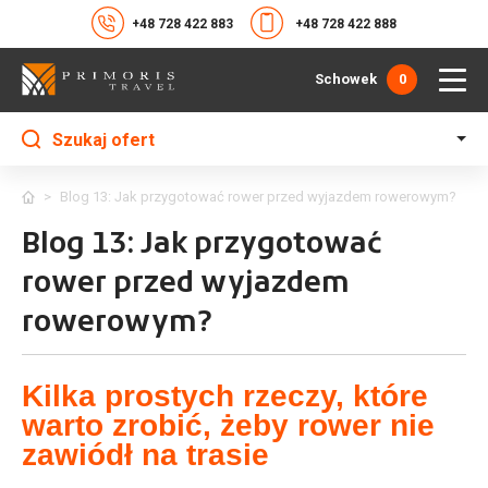
+48 728 422 883
+48 728 422 888
Schowek
0
Szukaj ofert
>
Blog 13: Jak przygotować rower przed wyjazdem rowerowym?
Blog 13: Jak przygotować
rower przed wyjazdem
rowerowym?
Kilka prostych rzeczy, które
warto zrobić, żeby rower nie
zawiódł na trasie