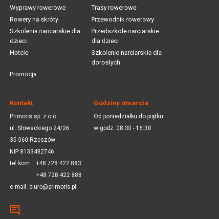
Wyprawy rowerowe
Trasy rowerowe
Rowery na skróty
Przewodnik rowerowy
Szkolenia narciarskie dla
Przedszkole narciarskie
dzieci
dla dzieci
Hotele
Szkolenie narciarskie dla
dorosłych
Promocja
Kontakt
Godziny otwarcia
Primoris sp. z o.o.
Od poniedziałku do piątku
ul. Słowackiego 24/26
w godz. 08:30 - 16:30
35-060 Rzeszów
NIP 8133482746
tel kom.
+48 728 422 883
+48 728 422 888
e-mail:
biuro@primoris.pl