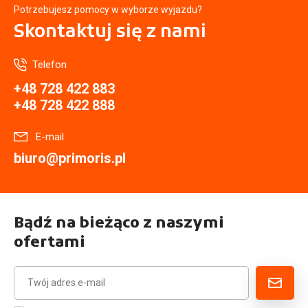
Potrzebujesz pomocy w wyborze wyjazdu?
Skontaktuj się
z nami
Telefon
+48 728 422 883
+48 728 422 888
E-mail
biuro@primoris.pl
Bądź na bieżąco z naszymi
ofertami